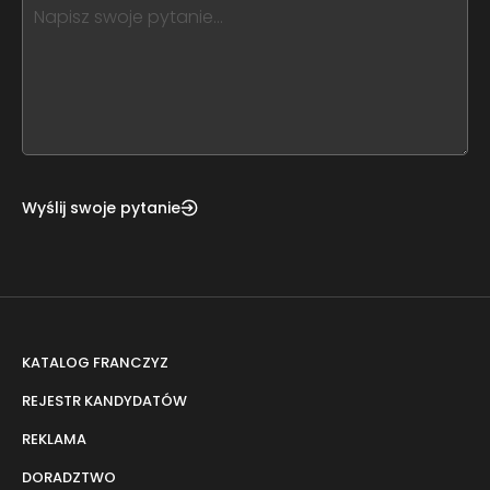
this,
leave
this
form
field
blank
Wyślij swoje pytanie
KATALOG FRANCZYZ
REJESTR KANDYDATÓW
REKLAMA
DORADZTWO