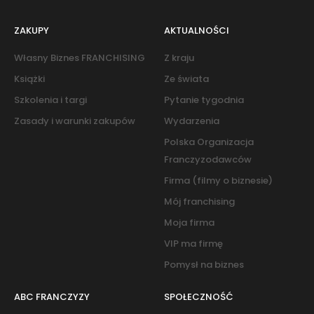
ZAKUPY
AKTUALNOŚCI
Własny Biznes FRANCHISING
Z kraju
Książki
Ze świata
Szkolenia i targi
Pytanie tygodnia
Zasady i warunki zakupów
Wydarzenia
Polska Organizacja
Franczyzodawców
Firma (filmy o biznesie)
Mój franchising
Moja firma
VIP ma firmę
Pomysł na biznes
ABC FRANCZYZY
SPOŁECZNOŚĆ