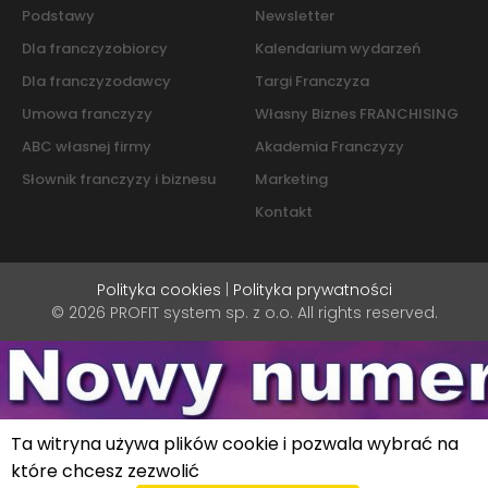
Podstawy
Newsletter
Dla franczyzobiorcy
Kalendarium wydarzeń
Dla franczyzodawcy
Targi Franczyza
Umowa franczyzy
Własny Biznes FRANCHISING
ABC własnej firmy
Akademia Franczyzy
Słownik franczyzy i biznesu
Marketing
Kontakt
Polityka cookies
|
Polityka prywatności
© 2026 PROFIT system sp. z o.o. All rights reserved.
Ta witryna używa plików cookie i pozwala wybrać na
które chcesz zezwolić