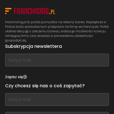
Franchising.pl to portal pomysłów na własny biznes. Największa w
Polsce baza sprawdzonych przepisów na firmę we franczyzie. Portal
ułatwia decyzję o założeniu biznesu, wskazuje możliwości rozwoju
istniejącej firmy oraz doradza w prowadzeniu działalności
gospodarczej.
Subskrypcja newslettera
If
you
see
this,
Zapisz się
leave
Czy chcesz się nas o coś zapytać?
this
form
If
field
you
blank
see