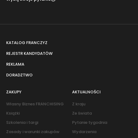
KATALOG FRANCZYZ
REJESTR KANDYDATÓW
REKLAMA
DORADZTWO
ZAKUPY
AKTUALNOŚCI
Własny Biznes FRANCHISING
Z kraju
Książki
Ze świata
Szkolenia i targi
Pytanie tygodnia
Zasady i warunki zakupów
Wydarzenia