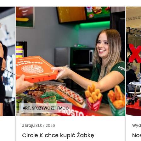
ART. SPOŻYWCZE I FMCG
Z kraju
|
31.07.2026
Wydarzenia
|
30
Circle K chce kupić Żabkę
Nowa form