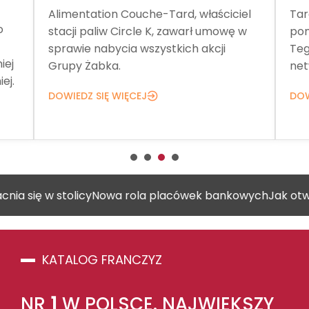
Alimentation Couche-Tard, właściciel
Targi Franc
stacji paliw Circle K, zawarł umowę w
pomagają zn
sprawie nabycia wszystkich akcji
Tegoroczna 
Grupy Żabka.
networking, 
DOWIEDZ SIĘ WIĘCEJ
DOWIEDZ SIĘ
 stolicy
Nowa rola placówek bankowych
Jak otworzyć gab
KATALOG FRANCZYZ
NR
1
W POLSCE. NAJWIĘKSZY