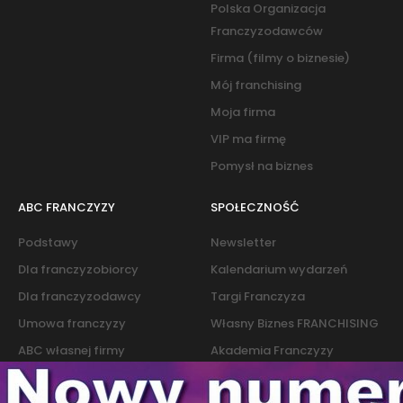
Polska Organizacja
Franczyzodawców
Firma (filmy o biznesie)
Mój franchising
Moja firma
VIP ma firmę
Pomysł na biznes
ABC FRANCZYZY
SPOŁECZNOŚĆ
Podstawy
Newsletter
Dla franczyzobiorcy
Kalendarium wydarzeń
Dla franczyzodawcy
Targi Franczyza
Umowa franczyzy
Własny Biznes FRANCHISING
ABC własnej firmy
Akademia Franczyzy
Słownik franczyzy i biznesu
Marketing