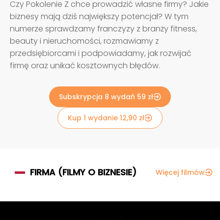
Czy Pokolenie Z chce prowadzić własne firmy? Jakie
biznesy mają dziś największy potencjał? W tym
numerze sprawdzamy franczyzy z branży fitness,
beauty i nieruchomości, rozmawiamy z
przedsiębiorcami i podpowiadamy, jak rozwijać
firmę oraz unikać kosztownych błędów.
Subskrypcja 8 wydań 59 zł
Kup 1 wydanie 12,90 zł
FIRMA (FILMY O BIZNESIE)
Więcej filmów