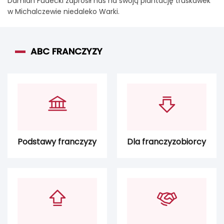
Damian Fudecki zaprosił nas na swoją plantację truskawek
w Michalczewie niedaleko Warki.
ABC FRANCZYZY
Podstawy franczyzy
Dla franczyzobiorcy