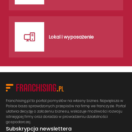
Lokal i wyposażenie
Franchising.pl to portal pomysłów na własny biznes. Największa w
Polsce baza sprawdzonych przepisów na firmę we franczyzie. Portal
ułatwia decyzję o założeniu biznesu, wskazuje możliwości rozwoju
istniejącej firmy oraz doradza w prowadzeniu działalności
gospodarczej.
Subskrypcja newslettera