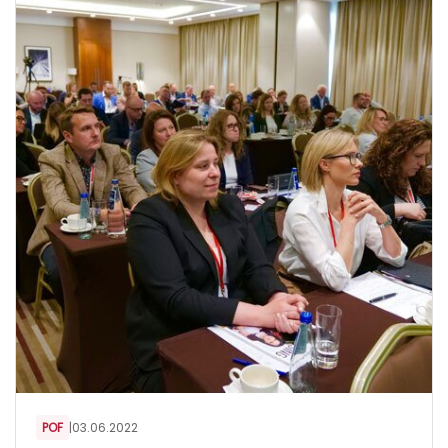
POF
|
03.06.2022