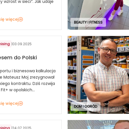
y wzrost w sieci”. Jak udaje
ię więcej
BEAUTY I FITNESS
hising
|
03.09.2025
esem do Polski
portu i biznesowa kalkulacja
 że Mateusz Moj zrezygnował
iego kontraktu. Dziś rozwija
Fit+ w opolskich...
ię więcej
DOM I OGRÓD
hising
|
24.07.2025