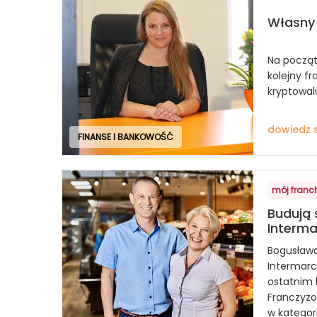
Własny 
Na począt
kolejny f
kryptowal
dowiedz s
FINANSE I BANKOWOŚĆ
mój franc
Budują 
Interm
Bogusława
Intermarch
ostatnim 
Franczyzo
w kategorii