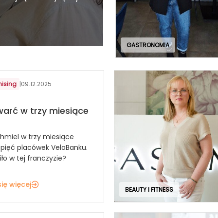
GASTRONOMIA
hising
|
09.12.2025
warć w trzy miesiące
Chmiel w trzy miesiące
 pięć placówek VeloBanku.
iło w tej franczyzie?
ię więcej
BEAUTY I FITNESS