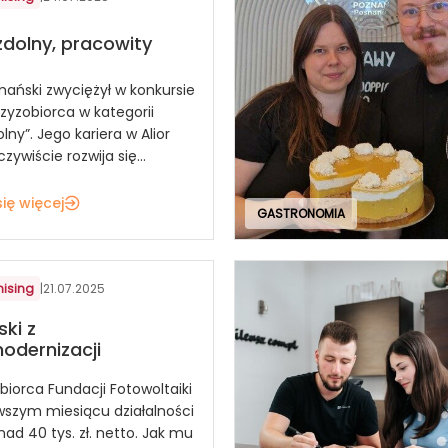
zdolny, pracowity
mański zwyciężył w konkursie
zyzobiorca w kategorii
lny”. Jego kariera w Alior
zywiście rozwija się...
ię więcej
GASTRONOMIA
hising
|
21.07.2025
ski z
odernizacji
biorca Fundacji Fotowoltaiki
rwszym miesiącu działalności
nad 40 tys. zł. netto. Jak mu