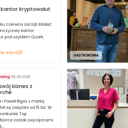
kantor kryptowalut
ku czerwca zaczął działać
ranczyzowy kantor
ut pod szyldem Quark.
ię więcej
GASTRONOMIA
hising
|
16.05.2025
swój biznes z
arché
 i Paweł Bigos z marką
é są związani od 15 lat. W
konkursie Top
biorca zostali zwycięzcami
...