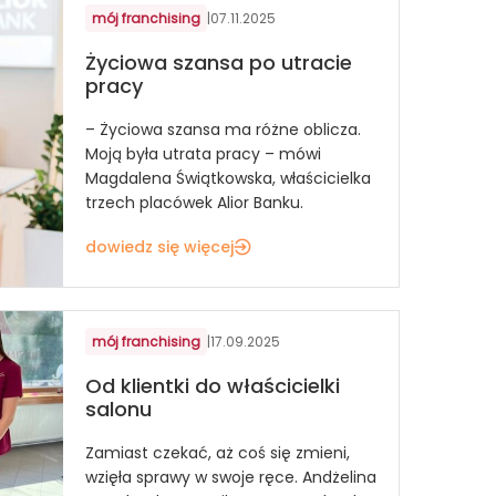
mój franchising
|
07.11.2025
Życiowa szansa po utracie
pracy
– Życiowa szansa ma różne oblicza.
Moją była utrata pracy – mówi
Magdalena Świątkowska, właścicielka
trzech placówek Alior Banku.
dowiedz się więcej
mój franchising
|
17.09.2025
Od klientki do właścicielki
salonu
Zamiast czekać, aż coś się zmieni,
wzięła sprawy w swoje ręce. Andżelina