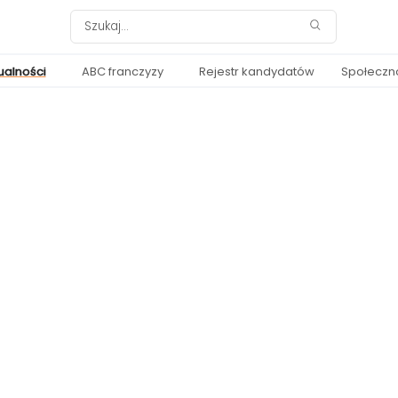
ualności
ABC franczyzy
Rejestr kandydatów
Społeczn