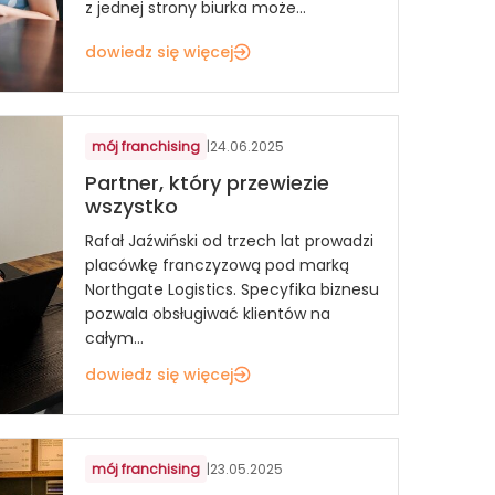
z jednej strony biurka może...
dowiedz się więcej
mój franchising
|
24.06.2025
Partner, który przewiezie
wszystko
Rafał Jaźwiński od trzech lat prowadzi
placówkę franczyzową pod marką
Northgate Logistics. Specyfika biznesu
pozwala obsługiwać klientów na
całym...
dowiedz się więcej
mój franchising
|
23.05.2025