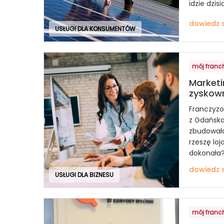
idzie dzisi
dowiedz s
USŁUGI DLA KONSUMENTÓW
mój franc
Marketi
zyskow
Franczyzo
z Gdańska
zbudowała
rzeszę loj
dokonała
dowiedz s
USŁUGI DLA BIZNESU
mój franc