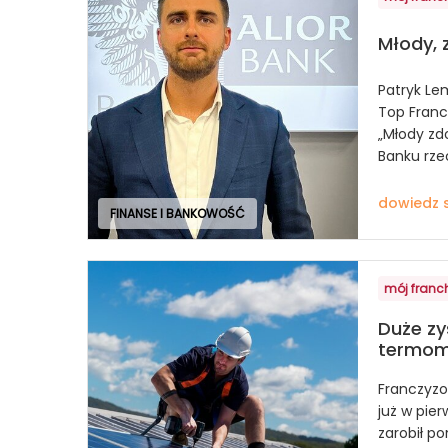
Młody, 
Patryk Le
Top Franc
„Młody zdo
Banku rzec
dowiedz s
FINANSE I BANKOWOŚĆ
mój franc
Duże zy
termom
Franczyzo
już w pie
zarobił po