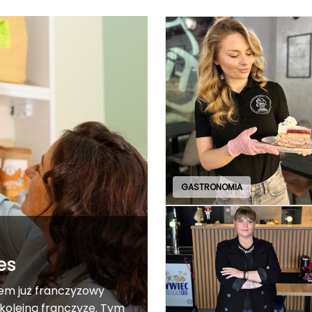
GASTRONOMIA
es
em już franczyzowy
 kolejną franczyzę. Tym