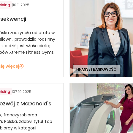
hising
|
10.11.2025
nsekwencji
lińska zaczynała od etatu w
siłowni, prowadziła rodzinny
s, a dziś jest właścicielką
ubów Xtreme Fitness Gyms.
ię więcej
FINANSE I BANKOWOŚĆ
hising
|
07.10.2025
rozwój z McDonald's
k, franczyzobiorca
s Polska, zdobył tytuł Top
biorcy w kategorii