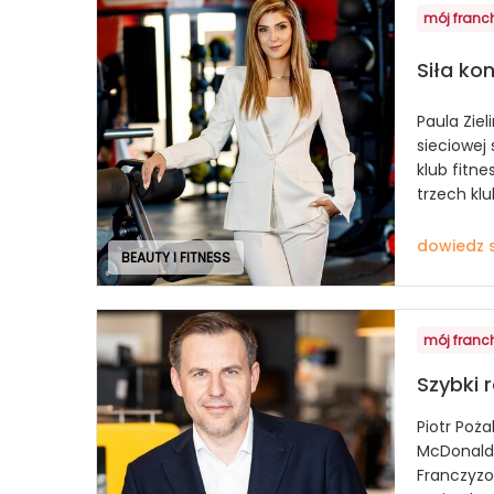
mój franc
Siła ko
Paula Zie
sieciowej 
klub fitnes
trzech kl
dowiedz s
BEAUTY I FITNESS
mój franc
Szybki 
Piotr Poża
McDonald’
Franczyzo