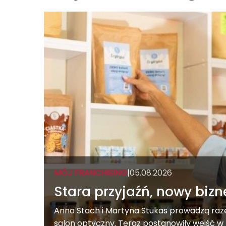
MÓJ FRANCHISING
|
05.08.2026
Stara przyjaźń, nowy bizn
Anna Stach i Martyna Stukas prowadzą raz
salon optyczny. Teraz postanowiły wejść w