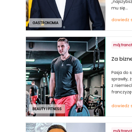
„najszybsz
mu się...
dowiedz s
GASTRONOMIA
mój franc
Za bizn
Pasja do s
sprawiły,
z niemieck
franczyzę 
dowiedz s
BEAUTY I FITNESS
mój franc