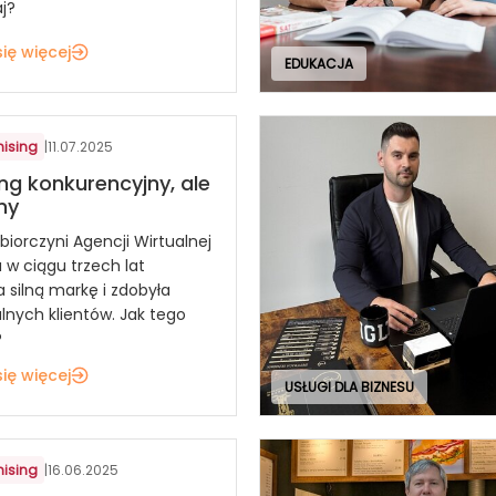
aj?
ię więcej
EDUKACJA
hising
|
11.07.2025
ng konkurencyjny, ale
ny
biorczyni Agencji Wirtualnej
 w ciągu trzech lat
 silną markę i zdobyła
alnych klientów. Jak tego
?
ię więcej
USŁUGI DLA BIZNESU
hising
|
16.06.2025