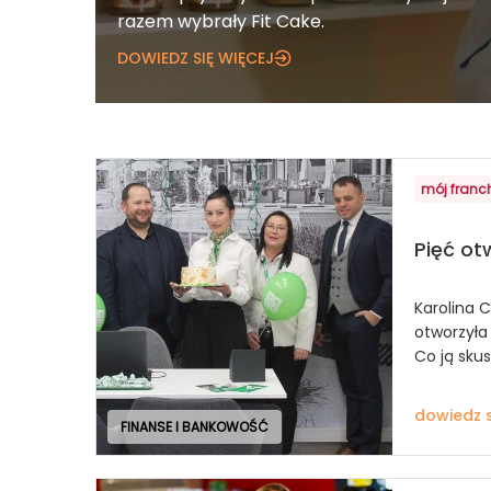
razem wybrały Fit Cake.
DOWIEDZ SIĘ WIĘCEJ
mój franc
Pięć ot
Karolina 
otworzyła
Co ją skus
dowiedz s
FINANSE I BANKOWOŚĆ