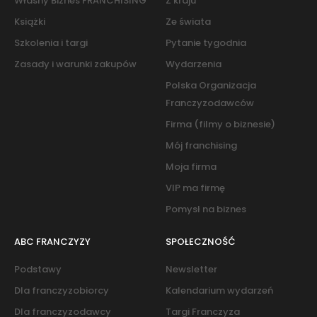
Własny Biznes FRANCHISING
Z kraju
Książki
Ze świata
Szkolenia i targi
Pytanie tygodnia
Zasady i warunki zakupów
Wydarzenia
Polska Organizacja
Franczyzodawców
Firma (filmy o biznesie)
Mój franchising
Moja firma
VIP ma firmę
Pomysł na biznes
ABC FRANCZYZY
SPOŁECZNOŚĆ
Podstawy
Newsletter
Dla franczyzobiorcy
Kalendarium wydarzeń
Dla franczyzodawcy
Targi Franczyza