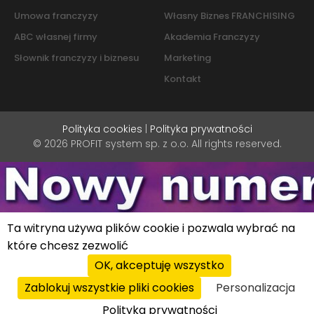
Umowa franczyzy
Własny Biznes FRANCHISING
ABC własnej firmy
Akademia Franczyzy
Słownik franczyzy i biznesu
Marketing
Kontakt
Polityka cookies
|
Polityka prywatności
© 2026 PROFIT system sp. z o.o. All rights reserved.
Ta witryna używa plików cookie i pozwala wybrać na
które chcesz zezwolić
OK, akceptuję wszystko
Zablokuj wszystkie pliki cookies
Personalizacja
Polityka prywatności