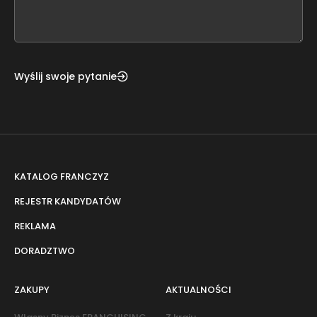
field
blank
Wyślij swoje pytanie
KATALOG FRANCZYZ
REJESTR KANDYDATÓW
REKLAMA
DORADZTWO
ZAKUPY
AKTUALNOŚCI