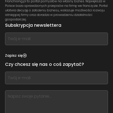
Franchising.pl to portal pomysłów na własny biznes. Największa w
Polsce baza sprawdzonych przepisów na firmę we franczyzie. Portal
ułatwia decyzję o założeniu biznesu, wskazuje możliwości rozwoju
istniejącej firmy oraz doradza w prowadzeniu działalności
gospodarczej.
Subskrypcja newslettera
If
you
see
this,
Zapisz się
leave
Czy chcesz się nas o coś zapytać?
this
form
If
field
you
blank
see
this,
leave
this
form