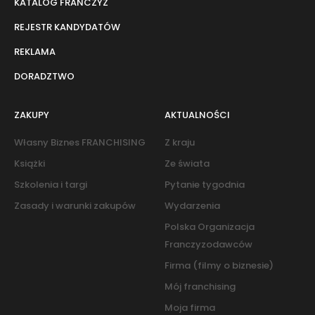
KATALOG FRANCZYZ
REJESTR KANDYDATÓW
REKLAMA
DORADZTWO
ZAKUPY
AKTUALNOŚCI
Własny Biznes FRANCHISING
Z kraju
Książki
Ze świata
Szkolenia i targi
Pytanie tygodnia
Zasady i warunki zakupów
Wydarzenia
Polska Organizacja
Franczyzodawców
Firma (filmy o biznesie)
Mój franchising
Moja firma