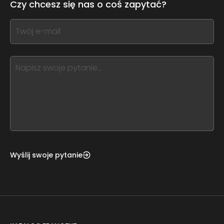
Czy chcesz się nas o coś zapytać?
this
form
If
field
you
blank
see
this,
leave
this
form
field
blank
Wyślij swoje pytanie