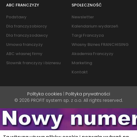
ABC FRANCZYZY
SPOŁECZNOŚĆ
Podstawy
Newsletter
Dla franczyzobiorcy
Kalendarium wydarzeń
Dla franczyzodawcy
Targi Franczyza
Umowa franczyzy
Własny Biznes FRANCHISING
ABC własnej firmy
Akademia Franczyzy
Słownik franczyzy i biznesu
Marketing
Kontakt
Polityka cookies
|
Polityka prywatności
© 2026 PROFIT system sp. z o.o. All rights reserved.