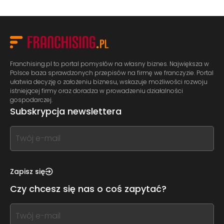
Franchising.pl to portal pomysłów na własny biznes. Największa w
Polsce baza sprawdzonych przepisów na firmę we franczyzie. Portal
ułatwia decyzję o założeniu biznesu, wskazuje możliwości rozwoju
istniejącej firmy oraz doradza w prowadzeniu działalności
gospodarczej.
Subskrypcja newslettera
If
you
see
this,
Zapisz się
leave
Czy chcesz się nas o coś zapytać?
this
form
If
field
you