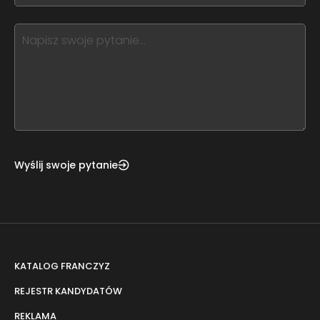
blank
see
this,
leave
this
form
field
blank
Wyślij swoje pytanie
KATALOG FRANCZYZ
REJESTR KANDYDATÓW
REKLAMA