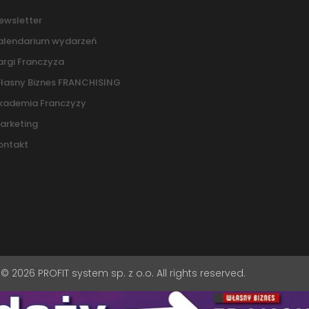
ewsletter
alendarium wydarzeń
argi Franczyza
łasny Biznes FRANCHISING
kademia Franczyzy
arketing
ontakt
© 2026 PROFIT system sp. z o.o. All rights reserved.