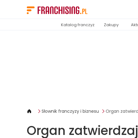
Panel zarządzania plikami cookies
Katalog franczyz
Zakupy
Akt
Słownik franczyzy i biznesu
Organ zatwier
Organ zatwierdza