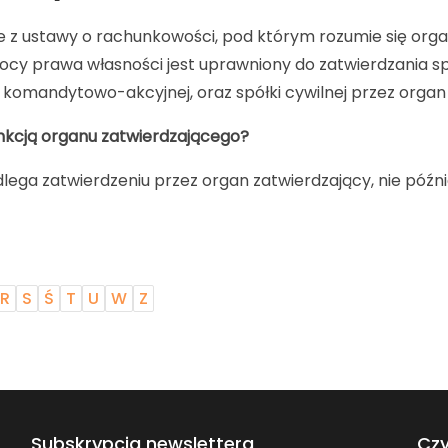
 z ustawy o rachunkowości, pod którym rozumie się orga
cy prawa własności jest uprawniony do zatwierdzania s
 komandytowo-akcyjnej, oraz spółki cywilnej przez organ 
unkcją organu zatwierdzającego?
ega zatwierdzeniu przez organ zatwierdzający, nie późnie
R
S
Ś
T
U
W
Z
Subskrypcja newslettera
Czy