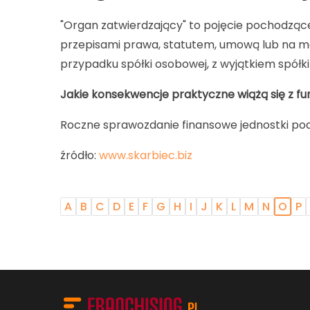
"Organ zatwierdzający" to pojęcie pochodzące
przepisami prawa, statutem, umową lub na mo
przypadku spółki osobowej, z wyjątkiem spółki
Jakie konsekwencje praktyczne wiążą się z f
Roczne sprawozdanie finansowe jednostki podl
źródło:
www.skarbiec.biz
A
B
C
D
E
F
G
H
I
J
K
L
M
N
O
P