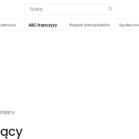
ualności
ABC franczyzy
Rejestr kandydatów
Społeczn
dzający
jący