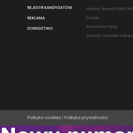
REJESTR KANDYDATÓW
Własny Biznes FRANCHI
Książki
REKLAMA
Szkolenia i targi
DORADZTWO
Zasady i warunki zaku
Polityka cookies
|
Polityka prywatności