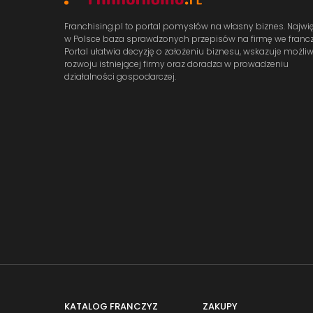
Franchising.pl to portal pomysłów na własny biznes. Najwi
w Polsce baza sprawdzonych przepisów na firmę we francz
Portal ułatwia decyzję o założeniu biznesu, wskazuje możli
rozwoju istniejącej firmy oraz doradza w prowadzeniu
działalności gospodarczej.
KATALOG FRANCZYZ
ZAKUPY