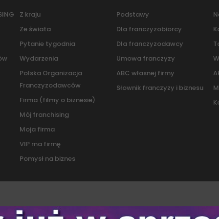
SING
Z kraju
Podstawy
N
Ze świata
Dla franczyzobiorcy
K
Pytanie tygodnia
Dla franczyzodawcy
T
pów
Wydarzenia
Umowa franczyzy
W
Polska Organizacja
ABC własnej firmy
A
Franczyzodawców
Słownik franczyzy i biznesu
M
Firma (filmy o biznesie)
K
Mój franchising
Moja firma
VIP ma firmę
Pomysł na biznes