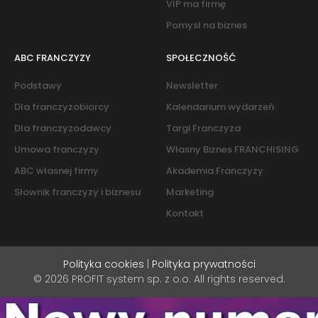
VIP ma firmę
Pomysł na biznes
ABC FRANCZYZY
SPOŁECZNOŚĆ
Podstawy
Newsletter
Dla franczyzobiorcy
Kalendarium wydarzeń
Dla franczyzodawcy
Targi Franczyza
Umowa franczyzy
Własny Biznes FRANCHISING
ABC własnej firmy
Akademia Franczyzy
Słownik franczyzy i biznesu
Marketing
Kontakt
Polityka cookies
|
Polityka prywatności
© 2026 PROFIT system sp. z o.o. All rights reserved.