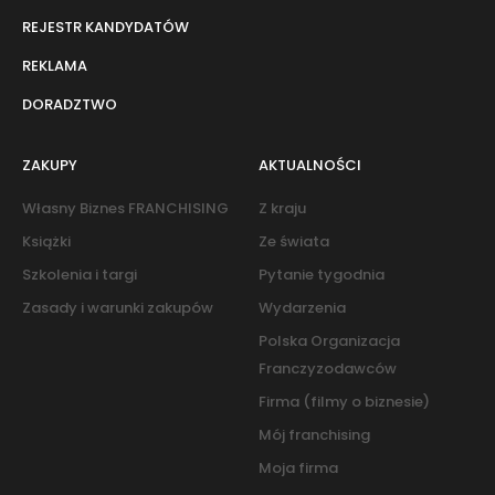
REJESTR KANDYDATÓW
REKLAMA
DORADZTWO
ZAKUPY
AKTUALNOŚCI
Własny Biznes FRANCHISING
Z kraju
Książki
Ze świata
Szkolenia i targi
Pytanie tygodnia
Zasady i warunki zakupów
Wydarzenia
Polska Organizacja
Franczyzodawców
Firma (filmy o biznesie)
Mój franchising
Moja firma