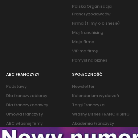
Polska Organizacja
Franczyzodawców
Firma (filmy o biznesie)
Mój franchising
Moja firma
VIP ma firmę
Pomysł na biznes
ABC FRANCZYZY
SPOŁECZNOŚĆ
Podstawy
Newsletter
Dla franczyzobiorcy
Kalendarium wydarzeń
Dla franczyzodawcy
Targi Franczyza
Umowa franczyzy
Własny Biznes FRANCHISING
ABC własnej firmy
Akademia Franczyzy
Słownik franczyzy i biznesu
Marketing