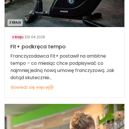
Z KRAJU
z kraju
|
30.04.2025
Fit+ podkręca tempo
Franczyzodawca Fit+ postawił na ambitne
tempo – co miesiąc chce podpisywać co
najmniej jedną nową umowę franczyzową. Jak
dotąd skutecznie...
dowiedz się więcej