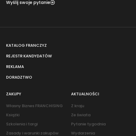
Wyślij swoje pytanie
KATALOG FRANCZYZ
REJESTR KANDYDATÓW
REKLAMA
DORADZTWO
ZAKUPY
AKTUALNOŚCI
Własny Biznes FRANCHISING
Z kraju
Książki
Ze świata
Szkolenia i targi
Pytanie tygodnia
Zasady i warunki zakupów
Wydarzenia