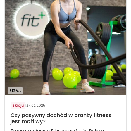
Z KRAJU
z kraju
|
27.02.2025
Czy pasywny dochód w branży fitness
jest możliwy?
Franczyzodawca Fit+ zauważa, że Polska