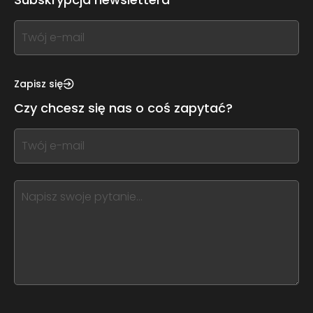
If
you
see
this,
Zapisz się
leave
Czy chcesz się nas o coś zapytać?
this
form
If
field
you
blank
see
this,
leave
this
form
field
blank