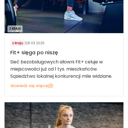
Z KRAJU
z kraju
|
28.03.2025
Fit+ sięga po niszę
Sieć bezobsługowych siłowni Fit+ celuje w
miejscowości już od 1 tys. mieszkańców.
Sąsiedztwo lokalnej konkurencji mile widziane.
dowiedz się więcej