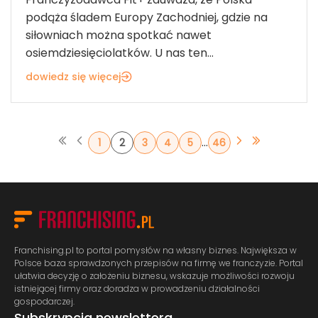
podąża śladem Europy Zachodniej, gdzie na
siłowniach można spotkać nawet
osiemdziesięciolatków. U nas ten...
dowiedz się więcej
...
1
2
3
4
5
46
Franchising.pl to portal pomysłów na własny biznes. Największa w
Polsce baza sprawdzonych przepisów na firmę we franczyzie. Portal
ułatwia decyzję o założeniu biznesu, wskazuje możliwości rozwoju
istniejącej firmy oraz doradza w prowadzeniu działalności
gospodarczej.
Subskrypcja newslettera