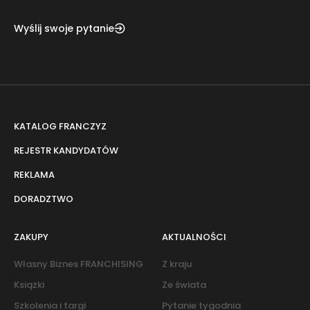
Wyślij swoje pytanie
KATALOG FRANCZYZ
REJESTR KANDYDATÓW
REKLAMA
DORADZTWO
ZAKUPY
AKTUALNOŚCI
Własny Biznes FRANCHISING
Z kraju
Książki
Ze świata
Szkolenia i targi
Pytanie tygodnia