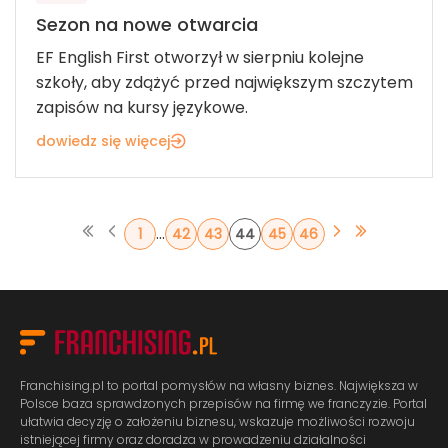
Sezon na nowe otwarcia
EF English First otworzył w sierpniu kolejne
szkoły, aby zdążyć przed największym szczytem
zapisów na kursy językowe.
dowiedz się więcej
...
1
42
43
44
45
46
Franchising.pl to portal pomysłów na własny biznes. Największa w
Polsce baza sprawdzonych przepisów na firmę we franczyzie. Portal
ułatwia decyzję o założeniu biznesu, wskazuje możliwości rozwoju
istniejącej firmy oraz doradza w prowadzeniu działalności