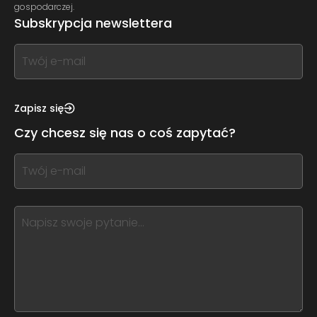
gospodarczej.
Subskrypcja newslettera
If
you
see
this,
Zapisz się
leave
Czy chcesz się nas o coś zapytać?
this
form
If
field
you
blank
see
this,
leave
this
form
field
blank