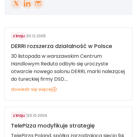
Z KRAJU
z kraju
|
01.12.2005
DERRI rozszerza działalność w Polsce
30 listopada w warszawskim Centrum
Handlowym Reduta odbyło się uroczyste
otwarcie nowego salonu DERRI, marki należącej
do tureckiej firmy DSD....
dowiedz się więcej
Z KRAJU
z kraju
|
20.10.2004
TelePizza modyfikuje strategię
TelePizza Poland, spółka zarządzająca siecią 94