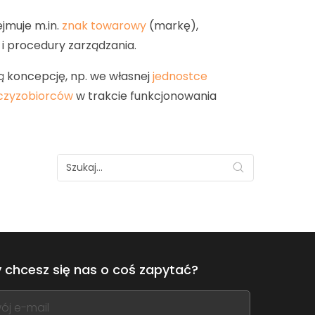
jmuje m.in.
znak towarowy
(markę),
 i procedury zarządzania.
 koncepcję, np. we własnej
jednostce
czyzobiorców
w trakcie funkcjonowania
 chcesz się nas o coś zapytać?