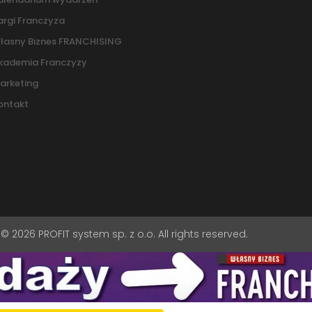
argi Franczyza
łasny Biznes FRANCHISING
kademia Franczyzy
arketing
ontakt
© 2026 PROFIT system sp. z o.o. All rights reserved.