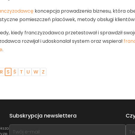
anczyzodawcę
koncepcja prowadzenia biznesu, która obe
orystyczne pomieszczeń placówek, metody obsługi klientów
, kiedy franczyzodawca przetestował i sprawdził swoją
yzodawca rozwijał i udoskonalał system oraz wspierał
fran
ce
.
R
S
Ś
T
U
W
Z
Subskrypcja newslettera
Czy
If
If
ększa
yzie.