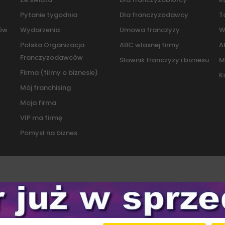
Pytanie tygodnia
Dla franczyzodawcy
T
pów
Wydarzenia
Umowa franczyzy
W
Polska Organizacja
ABC własnej firmy
A
Franczyzodawców
Słownik franczyzy i biznesu
M
Firma (filmy o biznesie)
K
Mój franchising
Moja firma
VIP ma firmę
Pomysł na biznes