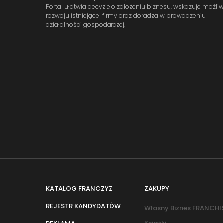
Portal ułatwia decyzję o założeniu biznesu, wskazuje możli
rozwoju istniejącej firmy oraz doradza w prowadzeniu
działalności gospodarczej.
KATALOG FRANCZYZ
ZAKUPY
REJESTR KANDYDATÓW
Własny Biznes FRANCHI
Książki