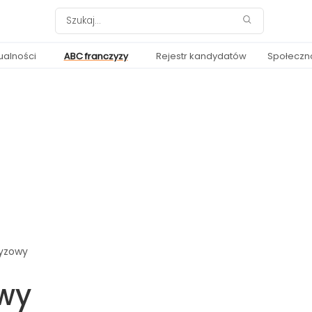
ualności
ABC franczyzy
Rejestr kandydatów
Społeczn
yzowy
wy