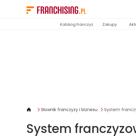
Panel zarządzania plikami cookies
Katalog franczyz
Zakupy
Akt
Słownik franczyzy i biznesu
System francz
System franczyzo