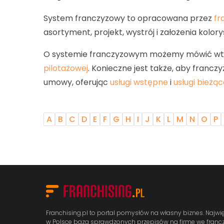
System franczyzowy to opracowana przez
fr
asortyment, projekt, wystrój i założenia kol
O systemie franczyzowym możemy mówić wtedy
pilotażowej
. Konieczne jest także, aby francz
umowy, oferując
usługi wstępne
i
usługi bieżą
A
B
C
D
E
F
G
H
I
J
K
L
M
N
O
P
Franchising.pl to portal pomysłów na własny biznes. Najwi
w Polsce baza sprawdzonych przepisów na firmę we francz