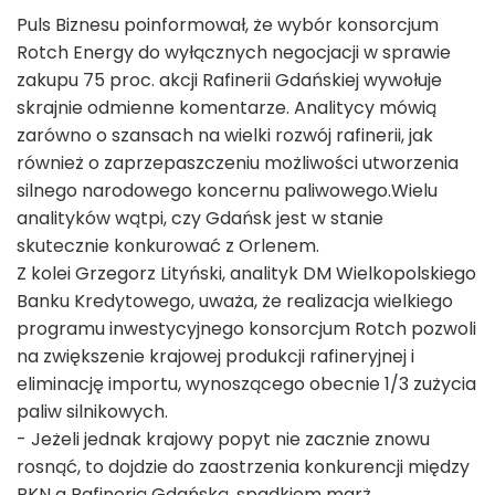
Puls Biznesu poinformował, że wybór konsorcjum
Rotch Energy do wyłącznych negocjacji w sprawie
zakupu 75 proc. akcji Rafinerii Gdańskiej wywołuje
skrajnie odmienne komentarze. Analitycy mówią
zarówno o szansach na wielki rozwój rafinerii, jak
również o zaprzepaszczeniu możliwości utworzenia
silnego narodowego koncernu paliwowego.Wielu
analityków wątpi, czy Gdańsk jest w stanie
skutecznie konkurować z Orlenem.
Z kolei Grzegorz Lityński, analityk DM Wielkopolskiego
Banku Kredytowego, uważa, że realizacja wielkiego
programu inwestycyjnego konsorcjum Rotch pozwoli
na zwiększenie krajowej produkcji rafineryjnej i
eliminację importu, wynoszącego obecnie 1/3 zużycia
paliw silnikowych.
- Jeżeli jednak krajowy popyt nie zacznie znowu
rosnąć, to dojdzie do zaostrzenia konkurencji między
PKN a Rafinerią Gdańską, spadkiem marż