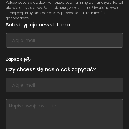
Polsce baza sprawdzonych przepisów na firmę we franczyzie. Portal
ułatwia decyzję o założeniu biznesu, wskazuje możliwości rozwoju
istniejącej firmy oraz doradza w prowadzeniu działalności
gospodarczej.
Subskrypcja newslettera
If
you
see
this,
Zapisz się
leave
Czy chcesz się nas o coś zapytać?
this
form
If
field
you
blank
see
this,
leave
this
form