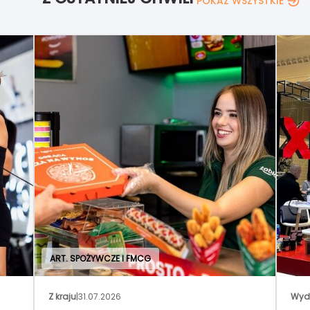
POKAŻ WSZYSTKIE
ART. SPOŻYWCZE I FMCG
Z kraju
|
31.07.2026
Wyd