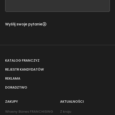
field
blank
Wyślij swoje pytanie
KATALOG FRANCZYZ
REJESTR KANDYDATÓW
REKLAMA
DORADZTWO
ZAKUPY
AKTUALNOŚCI
Własny Biznes FRANCHISING
Z kraju