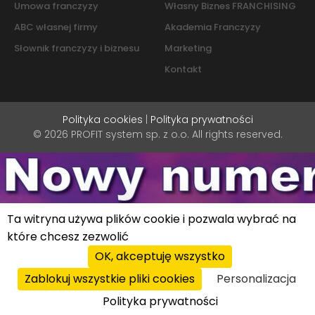
Umowa franczyzy
Własny Biznes FRANCHISING
ABC własnej firmy
Akademia Franczyzy
Słownik franczyzy i biznesu
Marketing
Kontakt
Polityka cookies
|
Polityka prywatności
© 2026 PROFIT system sp. z o.o. All rights reserved.
Ta witryna używa plików cookie i pozwala wybrać na
które chcesz zezwolić
OK, akceptuję wszystko
Zablokuj wszystkie pliki cookies
Personalizacja
Polityka prywatności