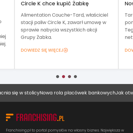
Circle K chce kupić Żabkę
No
Alimentation Couche-Tard, właściciel
Tar
o
stacji paliw Circle K, zawarł umowę w
pom
sprawie nabycia wszystkich akcji
Teg
iej
Grupy Żabka.
net
ej.
DOWIEDZ SIĘ WIĘCEJ
DOW
ię w stolicy
Nowa rola placówek bankowych
Jak otworzyć
Franchising.pl to portal pomysłów na własny biznes. Największa w