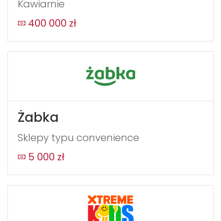
Kawiarnie
form
field
400 000 zł
blank
Żabka
Sklepy typu convenience
5 000 zł
WYŚLIJ