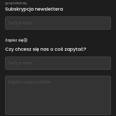
gospodarczej.
Subskrypcja newslettera
If
you
see
this,
Zapisz się
leave
Czy chcesz się nas o coś zapytać?
this
form
If
field
you
blank
see
this,
leave
this
form
field
blank