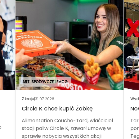
ART. SPOŻYWCZE I FMCG
Z kraju
|
31.07.2026
Wyd
Circle K chce kupić Żabkę
No
Alimentation Couche-Tard, właściciel
Tar
o
stacji paliw Circle K, zawarł umowę w
pom
sprawie nabycia wszystkich akcji
Teg