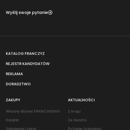
Wyślij swoje pytanie
KATALOG FRANCZYZ
REJESTR KANDYDATÓW
REKLAMA
DORADZTWO
ZAKUPY
AKTUALNOŚCI
Własny Biznes FRANCHISING
Z kraju
Książki
Ze świata
Szkolenia i targi
Pytanie tygodnia