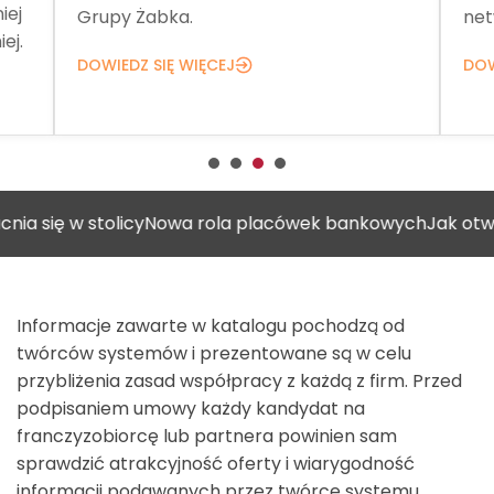
iej
Grupy Żabka.
net
ej.
DOWIEDZ SIĘ WIĘCEJ
DOW
 w stolicy
Nowa rola placówek bankowych
Jak otworzyć g
Informacje zawarte w katalogu pochodzą od
twórców systemów i prezentowane są w celu
przybliżenia zasad współpracy z każdą z firm. Przed
podpisaniem umowy każdy kandydat na
franczyzobiorcę lub partnera powinien sam
sprawdzić atrakcyjność oferty i wiarygodność
informacji podawanych przez twórcę systemu.