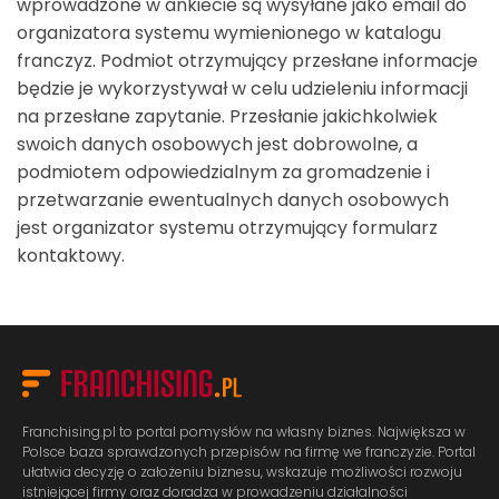
wprowadzone w ankiecie są wysyłane jako email do
organizatora systemu wymienionego w katalogu
franczyz. Podmiot otrzymujący przesłane informacje
będzie je wykorzystywał w celu udzieleniu informacji
na przesłane zapytanie. Przesłanie jakichkolwiek
swoich danych osobowych jest dobrowolne, a
podmiotem odpowiedzialnym za gromadzenie i
przetwarzanie ewentualnych danych osobowych
jest organizator systemu otrzymujący formularz
kontaktowy.
Franchising.pl to portal pomysłów na własny biznes. Największa w
Polsce baza sprawdzonych przepisów na firmę we franczyzie. Portal
ułatwia decyzję o założeniu biznesu, wskazuje możliwości rozwoju
istniejącej firmy oraz doradza w prowadzeniu działalności