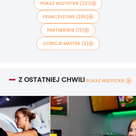
POKAŻ WSZYSTKIE (221)
FRANCZYZOWE (205)
PARTNERSKIE (13)
LICENCJE MASTER (3)
Z OSTATNIEJ CHWILI
POKAŻ WSZYSTKIE