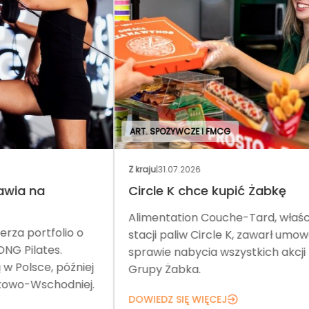
ART. SPOŻYWCZE I FMCG
Z kraju
|
31.07.2026
Wyd
Circle K chce kupić Żabkę
No
Alimentation Couche-Tard, właściciel
Tar
o
stacji paliw Circle K, zawarł umowę w
pom
sprawie nabycia wszystkich akcji
Teg
iej
Grupy Żabka.
net
ej.
DOWIEDZ SIĘ WIĘCEJ
DOW