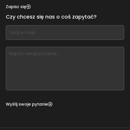
this,
Zapisz się
leave
Czy chcesz się nas o coś zapytać?
this
form
If
field
you
blank
see
this,
leave
this
form
field
blank
Wyślij swoje pytanie