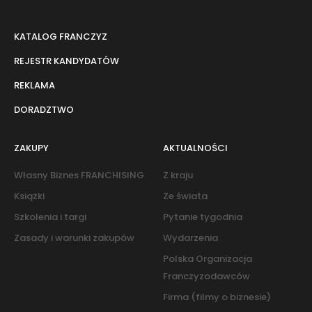
KATALOG FRANCZYZ
REJESTR KANDYDATÓW
REKLAMA
DORADZTWO
ZAKUPY
AKTUALNOŚCI
Własny Biznes FRANCHISING
Z kraju
Książki
Ze świata
Szkolenia i targi
Pytanie tygodnia
Zasady i warunki zakupów
Wydarzenia
Polska Organizacja
Franczyzodawców
Firma (filmy o biznesie)