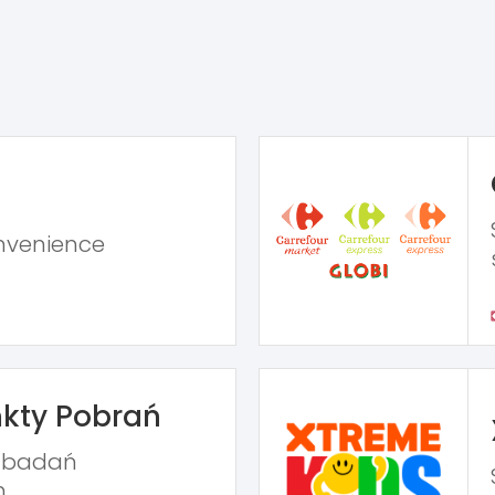
nvenience
kty Pobrań
ń badań
h