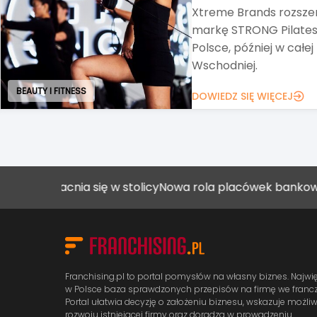
Alimentation Couche-Ta
Circle K, zawarł umow
wszystkich akcji Grupy
DOWIEDZ SIĘ WIĘCEJ
ART. SPOŻYWCZE I FMCG
umacnia się w stolicy
Nowa rola placówek bankowych
Jak
Franchising.pl to portal pomysłów na własny biznes. Najwi
w Polsce baza sprawdzonych przepisów na firmę we francz
Portal ułatwia decyzję o założeniu biznesu, wskazuje możli
rozwoju istniejącej firmy oraz doradza w prowadzeniu