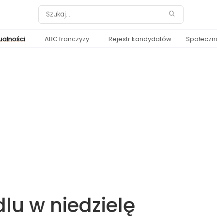
ualności
ABC franczyzy
Rejestr kandydatów
Społeczn
lu w niedzielę