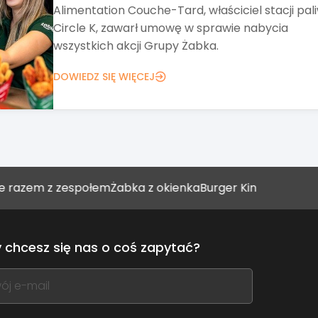
Targi Franczyza od ponad 20 lat pomagają zna
pomysł na biznes. Tegoroczna edycja stawia ta
na networking, wykłady i Strefę Biznesu.
DOWIEDZ SIĘ WIĘCEJ
m z zespołem
Żabka z okienka
Burger King umacnia się w sto
 chcesz się nas o coś zapytać?