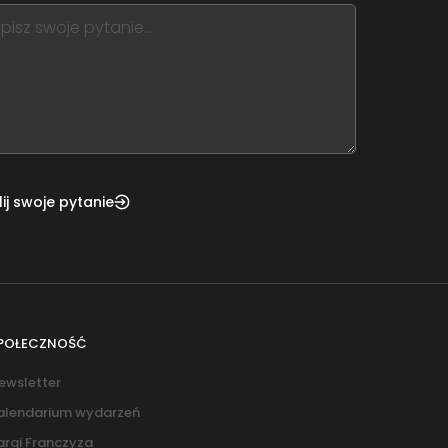
,
ve
m
d
nk
ij swoje pytanie
POŁECZNOŚĆ
ewsletter
alendarium wydarzeń
argi Franczyza