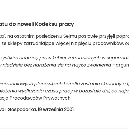
atu do noweli Kodeksu pracy
a", na ostatnim posiedzeniu Sejmu posłowie przyjęli popr
, że sklepy zatrudniające więcej niż pięciu pracowników, 
ystlkim ochronę praw kobiet zatrudnionych w supermar
iedzielę bez narażenia się na ryzyko zwolnienia -
argum
wierzchniowych placówkach handlu zostanie skrócony o 1/7
łożeniu wydłużenia czasu pracy w pozostałe dni, co najmn
racja Pracodawców Prywatnych
o i Gospodarka, 19 września 2001