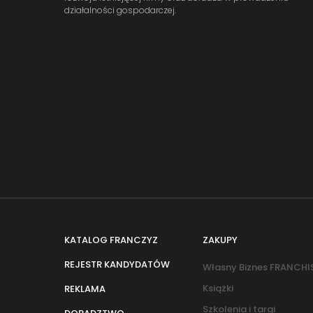
działalności gospodarczej.
KATALOG FRANCZYZ
ZAKUPY
REJESTR KANDYDATÓW
Własny Biznes FRANCHI
Książki
REKLAMA
Szkolenia i targi