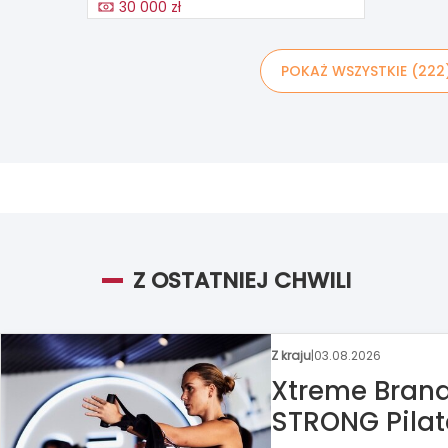
30 000 zł
POKAŻ WSZYSTKIE (222
Z OSTATNIEJ CHWILI
Z kraju
|
31.07.2026
Circle K chc