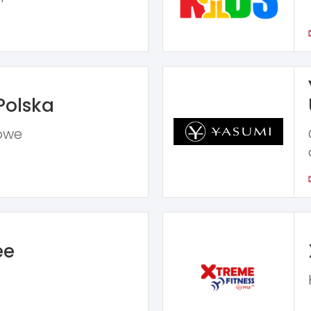
Polska
owe
ee