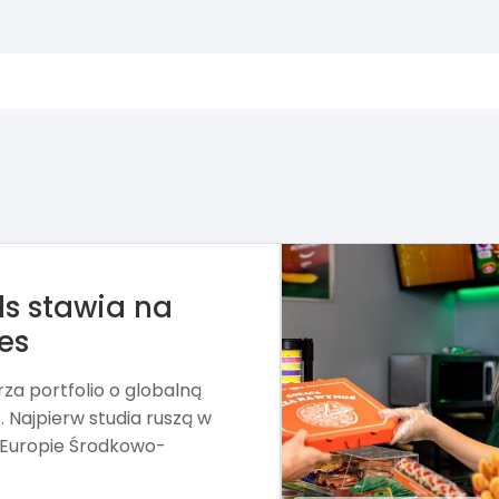
e kupić Żabkę
rd, właściciel stacji paliw
ę w sprawie nabycia
 Żabka.