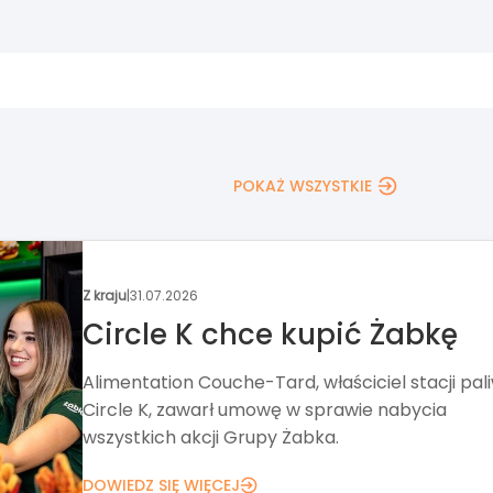
POKAŻ WSZYSTKIE
Wydarzenia
|
30.07.2026
Nowa formuła Targów
Franczyza
Targi Franczyza od ponad 20 lat pomagają zna
pomysł na biznes. Tegoroczna edycja stawia ta
na networking, wykłady i Strefę Biznesu.