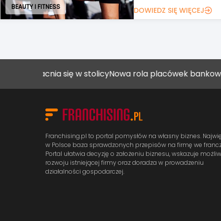
ART. SPOŻYWCZE I FMCG
umacnia się w stolicy
Nowa rola placówek bankowych
Jak
Franchising.pl to portal pomysłów na własny biznes. Najwi
w Polsce baza sprawdzonych przepisów na firmę we francz
Portal ułatwia decyzję o założeniu biznesu, wskazuje możli
rozwoju istniejącej firmy oraz doradza w prowadzeniu
działalności gospodarczej.