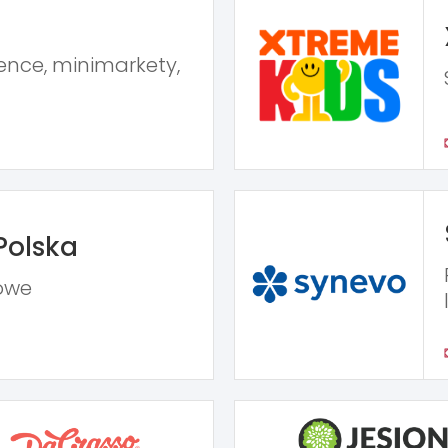
ence, minimarkety,
Polska
owe