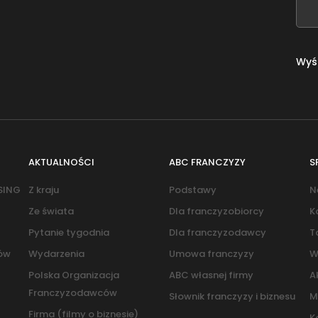
field
fiel
blank
bla
Wyśl
AKTUALNOŚCI
ABC FRANCZYZY
S
SING
Z kraju
Podstawy
N
Ze świata
Dla franczyzobiorcy
K
Pytanie tygodnia
Dla franczyzodawcy
T
pów
Wydarzenia
Umowa franczyzy
W
Polska Organizacja
ABC własnej firmy
A
Franczyzodawców
Słownik franczyzy i biznesu
M
Firma (filmy o biznesie)
K