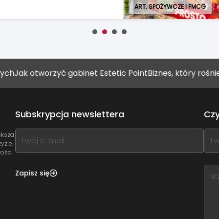
 otworzyć gabinet Estetic Point
Biznes, który rośnie raze
Subskrypcja newslettera
Czy
If
If
ększa
yzie.
you
you
wości
see
see
this,
this
Zapisz się
leave
lea
this
this
form
for