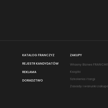
KATALOG FRANCZYZ
ZAKUPY
REJESTR KANDYDATÓW
Własny Biznes FRANCHI
Książki
REKLAMA
Szkolenia i targi
DORADZTWO
Zasady i warunki zaku