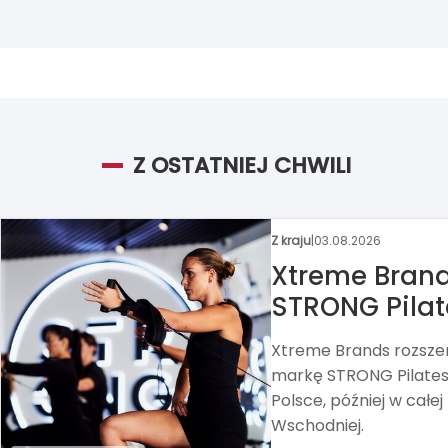
Z OSTATNIEJ CHWILI
Z kraju
|
31.07.2026
Circle K chc
Alimentation Couche-Ta
Circle K, zawarł umow
wszystkich akcji Grupy
DOWIEDZ SIĘ WIĘCEJ