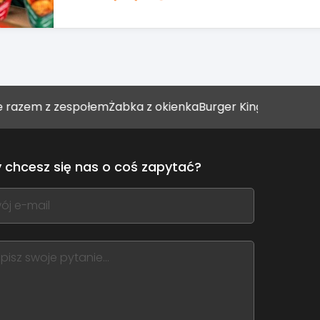
DOWIEDZ SIĘ WIĘCEJ
m z zespołem
Żabka z okienka
Burger King umacnia się w sto
 chcesz się nas o coś zapytać?
,
ve
m