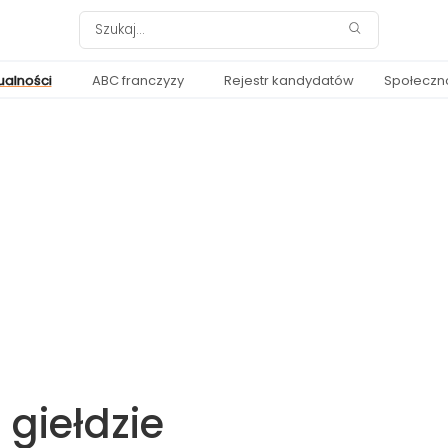
ualności
ABC franczyzy
Rejestr kandydatów
Społeczn
 giełdzie