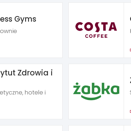
ness Gyms
iłownie
ytut Zdrowia i
tyczne, hotele i