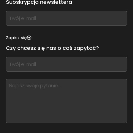
Subskrypcja newslettera
If
you
see
this,
Zapisz się
leave
Czy chcesz się nas o coś zapytać?
this
form
If
field
you
blank
see
this,
leave
this
form
field
blank