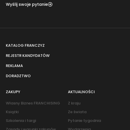
Wyślij swoje pytanie
KATALOG FRANCZYZ
REJESTR KANDYDATÓW
REKLAMA
DORADZTWO
ZAKUPY
AKTUALNOŚCI
Własny Biznes FRANCHISING
Z kraju
Książki
Ze świata
Szkolenia i targi
Pytanie tygodnia
Zasady i warunki zakupów
Wydarzenia