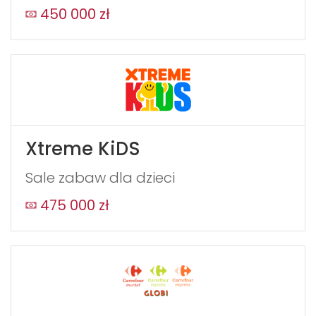
field
450 000 zł
blank
Xtreme KiDS
Sale zabaw dla dzieci
475 000 zł
WYŚLIJ