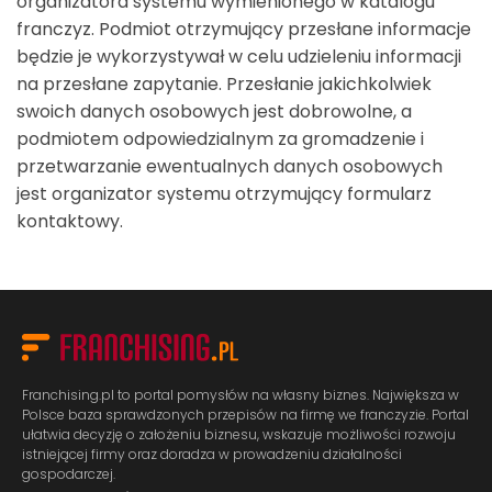
organizatora systemu wymienionego w katalogu
franczyz. Podmiot otrzymujący przesłane informacje
będzie je wykorzystywał w celu udzieleniu informacji
na przesłane zapytanie. Przesłanie jakichkolwiek
swoich danych osobowych jest dobrowolne, a
podmiotem odpowiedzialnym za gromadzenie i
przetwarzanie ewentualnych danych osobowych
jest organizator systemu otrzymujący formularz
kontaktowy.
Franchising.pl to portal pomysłów na własny biznes. Największa w
Polsce baza sprawdzonych przepisów na firmę we franczyzie. Portal
ułatwia decyzję o założeniu biznesu, wskazuje możliwości rozwoju
istniejącej firmy oraz doradza w prowadzeniu działalności
gospodarczej.