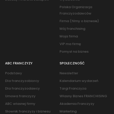
Polska Organizacja
Franczyzodawców
Firma (filmy o biznesie)
Mój franchising
Moja firma
VIP ma firmę
Pomysł na biznes
ABC FRANCZYZY
SPOŁECZNOŚĆ
Podstawy
Newsletter
Dla franczyzobiorcy
Kalendarium wydarzeń
Dla franczyzodawcy
Targi Franczyza
Umowa franczyzy
Własny Biznes FRANCHISING
ABC własnej firmy
Akademia Franczyzy
Słownik franczyzy i biznesu
Marketing