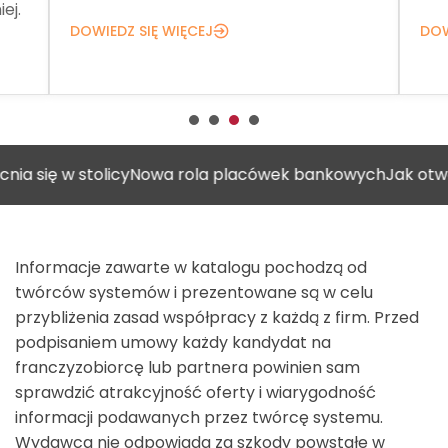
ej.
DOWIEDZ SIĘ WIĘCEJ
DOW
 w stolicy
Nowa rola placówek bankowych
Jak otworzyć g
Informacje zawarte w katalogu pochodzą od
twórców systemów i prezentowane są w celu
przybliżenia zasad współpracy z każdą z firm. Przed
podpisaniem umowy każdy kandydat na
franczyzobiorcę lub partnera powinien sam
sprawdzić atrakcyjność oferty i wiarygodność
informacji podawanych przez twórcę systemu.
Wydawca nie odpowiada za szkody powstałe w