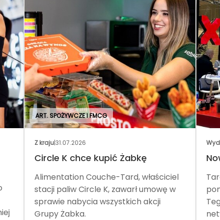
ART. SPOŻYWCZE I FMCG
Z kraju
|
31.07.2026
Wyd
Circle K chce kupić Żabkę
No
Alimentation Couche-Tard, właściciel
Tar
o
stacji paliw Circle K, zawarł umowę w
pom
sprawie nabycia wszystkich akcji
Teg
iej
Grupy Żabka.
net