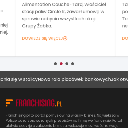
Alimentation Couche-Tard, właściciel
Tar
o
stacji paliw Circle K, zawarł umowę w
pom
sprawie nabycia wszystkich akcji
Teg
iej
Grupy Żabka.
net
ej.
DOWIEDZ SIĘ WIĘCEJ
DOW
się w stolicy
Nowa rola placówek bankowych
Jak otworzyć
Franchising.pl to portal pomysłów na własny biznes. Największa w
Polsce baza sprawdzonych przepisów na firmę we franczyzie. Portal
ułatwia decyzję o założeniu biznesu, wskazuje możliwości rozwoju