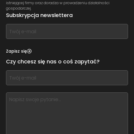
istniejącej firmy oraz doradza w prowadzeniu działalności
gospodarczej.
Subskrypcja newslettera
If
you
see
this,
Zapisz się
leave
Czy chcesz się nas o coś zapytać?
this
form
If
field
you
blank
see
this,
leave
this
form
field
blank