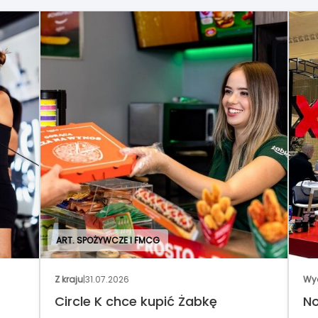
ART. SPOŻYWCZE I FMCG
Z kraju
|
31.07.2026
Wyd
Circle K chce kupić Żabkę
No