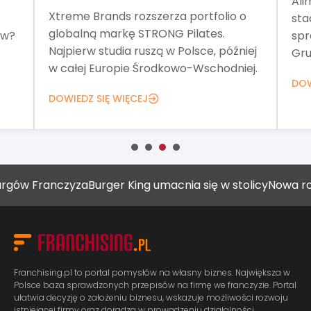
Ali
Xtreme Brands rozszerza portfolio o
sta
globalną markę STRONG Pilates.
ów?
spr
Najpierw studia ruszą w Polsce, później
Gru
w całej Europie Środkowo-Wschodniej.
DOW
DOWIEDZ SIĘ WIĘCEJ
w Franczyza
Burger King umacnia się w stolicy
Nowa rola 
Franchising.pl to portal pomysłów na własny biznes. Największa w
Polsce baza sprawdzonych przepisów na firmę we franczyzie. Portal
ułatwia decyzję o założeniu biznesu, wskazuje możliwości rozwoju
istniejącej firmy oraz doradza w prowadzeniu działalności