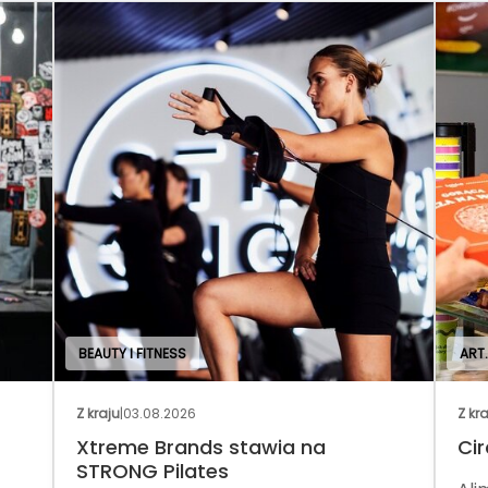
BEAUTY I FITNESS
ART
Z kraju
|
03.08.2026
Z kr
Xtreme Brands stawia na
Cir
STRONG Pilates