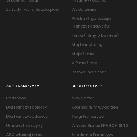
Szkolenia i targi
Pytanie tygodnia
Zasady i warunki zakupów
Wydarzenia
Polska Organizacja
Franczyzodawców
Firma (filmy o biznesie)
Mój franchising
Moja firma
VIP ma firmę
Pomysł na biznes
ABC FRANCZYZY
SPOŁECZNOŚĆ
Podstawy
Newsletter
Dla franczyzobiorcy
Kalendarium wydarzeń
Dla franczyzodawcy
Targi Franczyza
Umowa franczyzy
Własny Biznes FRANCHISING
ABC własnej firmy
Akademia Franczyzy