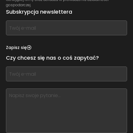
gospodarczej.
Subskrypcja newslettera
If
you
see
this,
Zapisz się
leave
Czy chcesz się nas o coś zapytać?
this
form
If
field
you
blank
see
this,
leave
this
form
field
blank