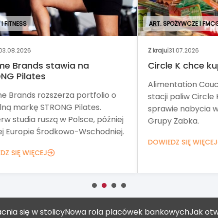
ART. SPOŻYWCZE I FMCG
Z kraju
|
31.07.2026
Wyd
Circle K chce kupić Żabkę
No
Alimentation Couche-Tard, właściciel
Tar
o
stacji paliw Circle K, zawarł umowę w
pom
sprawie nabycia wszystkich akcji
Teg
iej
Grupy Żabka.
net
ej.
DOWIEDZ SIĘ WIĘCEJ
DOW
ię w stolicy
Nowa rola placówek bankowych
Jak otworzyć