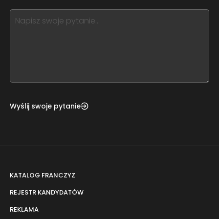
blank
see
this,
leave
this
form
field
blank
Wyślij swoje pytanie
KATALOG FRANCZYZ
REJESTR KANDYDATÓW
REKLAMA