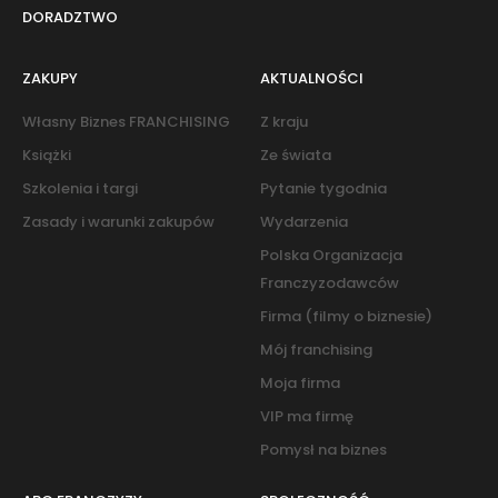
DORADZTWO
ZAKUPY
AKTUALNOŚCI
Własny Biznes FRANCHISING
Z kraju
Książki
Ze świata
Szkolenia i targi
Pytanie tygodnia
Zasady i warunki zakupów
Wydarzenia
Polska Organizacja
Franczyzodawców
Firma (filmy o biznesie)
Mój franchising
Moja firma
VIP ma firmę
Pomysł na biznes