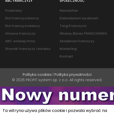
ABC FRANCZYZY
SPOŁECZNOŚĆ
Podstawy
Newsletter
Dla franczyzobiorcy
Kalendarium wydarzeń
Dla franczyzodawcy
Targi Franczyza
Umowa franczyzy
Własny Biznes FRANCHISING
ABC własnej firmy
Akademia Franczyzy
Słownik franczyzy i biznesu
Marketing
Kontakt
Polityka cookies
|
Polityka prywatności
© 2026 PROFIT system sp. z o.o. All rights reserved.
Ta witryna używa plików cookie i pozwala wybrać na