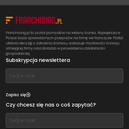
Franchising.pl to portal pomysłów na własny biznes. Największa w
Polsce baza sprawdzonych przepisów na firmę we franczyzie. Portal
ułatwia decyzję o założeniu biznesu, wskazuje możliwości rozwoju
istniejącej firmy oraz doradza w prowadzeniu działalności
gospodarczej.
Subskrypcja newslettera
If
you
see
this,
Zapisz się
leave
Czy chcesz się nas o coś zapytać?
this
form
If
field
you