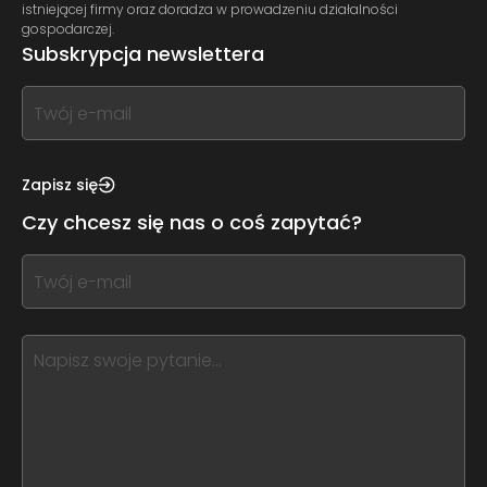
istniejącej firmy oraz doradza w prowadzeniu działalności
gospodarczej.
Subskrypcja newslettera
If
you
see
this,
Zapisz się
leave
Czy chcesz się nas o coś zapytać?
this
form
If
field
you
blank
see
this,
leave
this
form
field
blank