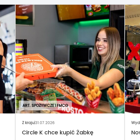
ART. SPOŻYWCZE I FMCG
Z kraju
|
31.07.2026
Wyd
Circle K chce kupić Żabkę
No