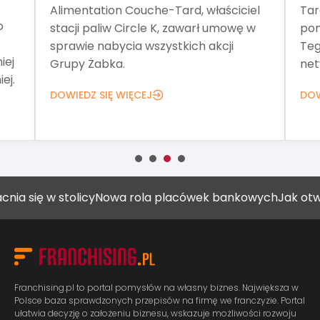
Alimentation Couche-Tard, właściciel
Tar
o
stacji paliw Circle K, zawarł umowę w
pom
sprawie nabycia wszystkich akcji
Teg
iej
Grupy Żabka.
net
ej.
DOWIEDZ SIĘ WIĘCEJ
DOW
ię w stolicy
Nowa rola placówek bankowych
Jak otworzyć
Franchising.pl to portal pomysłów na własny biznes. Największa w
Polsce baza sprawdzonych przepisów na firmę we franczyzie. Portal
ułatwia decyzję o założeniu biznesu, wskazuje możliwości rozwoju