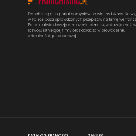
Franchising.pl to portal pomysłów na własny biznes. Najwi
w Polsce baza sprawdzonych przepisów na firmę we francz
Portal ułatwia decyzję o założeniu biznesu, wskazuje możli
rozwoju istniejącej firmy oraz doradza w prowadzeniu
działalności gospodarczej.
KATALOG FRANCZYZ
ZAKUPY