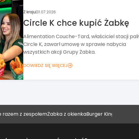
Wydarzenia
|
30.07.2026
Nowa formuła Targów
Franczyza
Targi Franczyza od ponad 20 lat pomagają zna
pomysł na biznes. Tegoroczna edycja stawia ta
na networking, wykłady i Strefę Biznesu.
DOWIEDZ SIĘ WIĘCEJ
m z zespołem
Żabka z okienka
Burger King umacnia się w sto