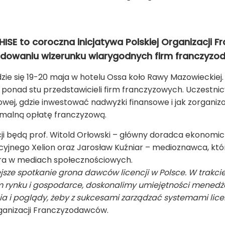
HISE to coroczna inicjatywa Polskiej Organizacji 
owaniu wizerunku wiarygodnych firm franczyzo
e się 19-20 maja w hotelu Ossa koło Rawy Mazowieckiej.
ponad stu przedstawicieli firm franczyzowych. Uczestnicy
zowej, gdzie inwestować nadwyżki finansowe i jak zorgani
ymalną opłatę franczyzową.
i będą prof. Witold Orłowski – główny doradca ekonomicz
yjnego Xelion oraz Jarosław Kuźniar – medioznawca, któ
era w mediach społecznościowych.
sze spotkanie grona dawców licencji w Polsce. W trakcie
ynku i gospodarce, doskonalimy umiejętności menedżers
a i poglądy, żeby z sukcesami zarządzać systemami lic
ganizacji Franczyzodawców.