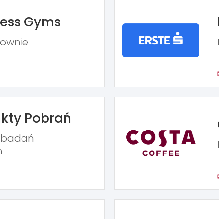
ness Gyms
iłownie
kty Pobrań
ń badań
h