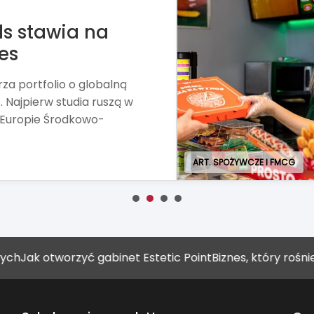
e kupić Żabkę
rd, właściciel stacji paliw
ę w sprawie nabycia
 Żabka.
otworzyć gabinet Estetic Point
Biznes, który rośnie raze