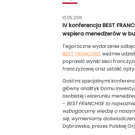
10.05.2016
IV konferencja BEST FRANC
wspiera menedżerów w bud
Tegoroczne wydarzenie odbędzi
BEST FRANCHISE
weźmie udział 
poprawić wyniki sieci franczy
franczyzowej oraz ustalić opt
Gośćmi specjalnymi konferencj
główny analityk Domu Inwestyc
osobistej i wizerunku menedż
–
BEST FRANCHISE to najważniej
wzbogacamy wiedzę o naszym r
się, wymieniamy doświadczeni
Dąbrowska, prezes Polskiej Or