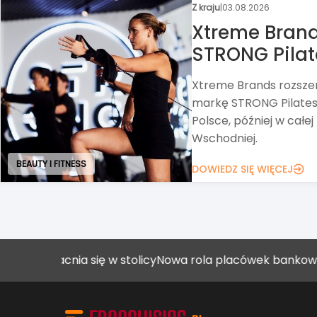
Z kraju
|
31.07.2026
Circle K chc
Alimentation Couche-Ta
Circle K, zawarł umow
wszystkich akcji Grupy
DOWIEDZ SIĘ WIĘCEJ
ART. SPOŻYWCZE I FMCG
umacnia się w stolicy
Nowa rola placówek bankowych
Jak 