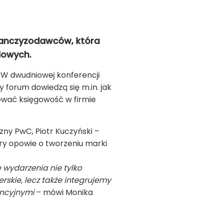
Franczyzodawców, która
dowych.
 W dwudniowej konferencji
 forum dowiedzą się m.in. jak
zować księgowość w firmie
ny PwC, Piotr Kuczyński –
ry opowie o tworzeniu marki
 wydarzenia nie tylko
kie, lecz także integrujemy
encyjnymi
– mówi Monika