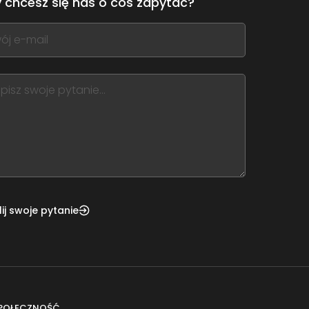
 chcesz się nas o coś zapytać?
,
ve
m
d
nk
ij swoje pytanie
POŁECZNOŚĆ