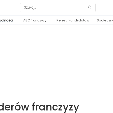
ualności
ABC franczyzy
Rejestr kandydatów
Społeczn
iderów franczyzy