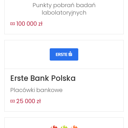
this
Punkty pobrań badań
form
labolatoryjnych
field
100 000 zł
blank
Erste Bank Polska
Placówki bankowe
25 000 zł
WYŚLIJ