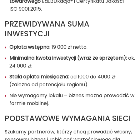
towarowego
Edu3Dkacja® i Certyfikatu Jakości
ISO 9001:2015.
PRZEWIDYWANA SUMA
INWESTYCJI
Opłata wstępna:
19 000 zł netto.
Minimalna kwota inwestycji (wraz ze sprzętem):
ok.
24 000 zł.
Stała opłata miesięczna:
od 1000 do 4000 zł
(zależna od potencjału regionu).
Nie wymagamy lokalu – biznes można prowadzić w
formie mobilnej.
PODSTAWOWE WYMAGANIA SIECI
Szukamy partnerów, którzy chcą prowadzić własny,
sensowny biznes i robić coś wartościowego dla