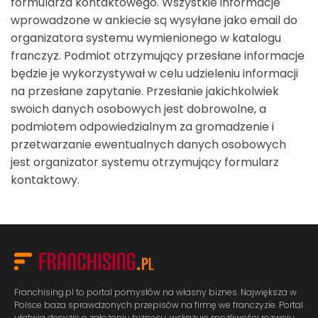
formularza kontaktowego. Wszystkie informacje
wprowadzone w ankiecie są wysyłane jako email do
organizatora systemu wymienionego w katalogu
franczyz. Podmiot otrzymujący przesłane informacje
będzie je wykorzystywał w celu udzieleniu informacji
na przesłane zapytanie. Przesłanie jakichkolwiek
swoich danych osobowych jest dobrowolne, a
podmiotem odpowiedzialnym za gromadzenie i
przetwarzanie ewentualnych danych osobowych
jest organizator systemu otrzymujący formularz
kontaktowy.
Franchising.pl to portal pomysłów na własny biznes. Największa w
Polsce baza sprawdzonych przepisów na firmę we franczyzie. Portal
ułatwia decyzję o założeniu biznesu, wskazuje możliwości rozwoju