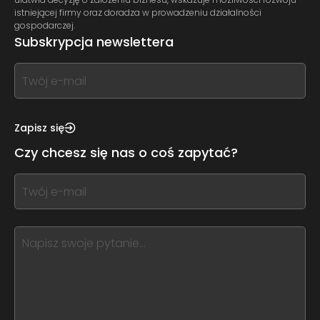
istniejącej firmy oraz doradza w prowadzeniu działalności
gospodarczej.
Subskrypcja newslettera
If
you
see
this,
Zapisz się
leave
Czy chcesz się nas o coś zapytać?
this
form
If
field
you
blank
see
this,
leave
this
form
field