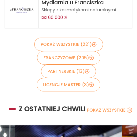
Mydlarnia u Franciszka
Sklepy z kosmetykami naturalnymi
60 000 zł
POKAŻ WSZYSTKIE (221)
FRANCZYZOWE (205)
PARTNERSKIE (13)
LICENCJE MASTER (3)
Z OSTATNIEJ CHWILI
POKAŻ WSZYSTKIE