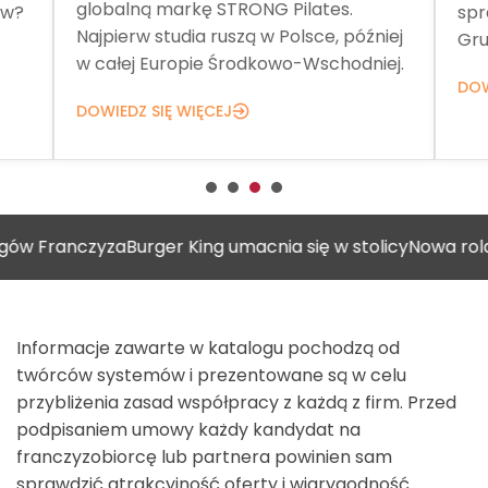
globalną markę STRONG Pilates.
ów?
spr
Najpierw studia ruszą w Polsce, później
Gru
w całej Europie Środkowo-Wschodniej.
DOW
DOWIEDZ SIĘ WIĘCEJ
czyza
Burger King umacnia się w stolicy
Nowa rola placów
Informacje zawarte w katalogu pochodzą od
twórców systemów i prezentowane są w celu
przybliżenia zasad współpracy z każdą z firm. Przed
podpisaniem umowy każdy kandydat na
franczyzobiorcę lub partnera powinien sam
sprawdzić atrakcyjność oferty i wiarygodność