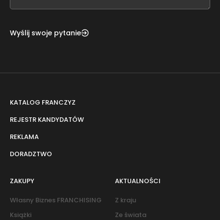
blank
Wyślij swoje pytanie
KATALOG FRANCZYZ
REJESTR KANDYDATÓW
REKLAMA
DORADZTWO
ZAKUPY
AKTUALNOŚCI
Własny Biznes FRANCHISING
Z kraju
Książki
Ze świata