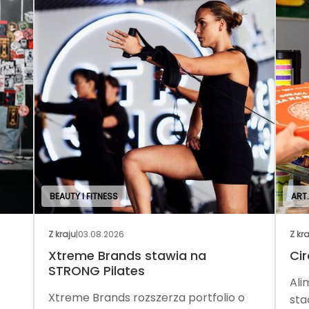
BEAUTY I FITNESS
ART
Z kraju
|
03.08.2026
Z kr
Xtreme Brands stawia na
Cir
STRONG Pilates
Ali
Xtreme Brands rozszerza portfolio o
sta