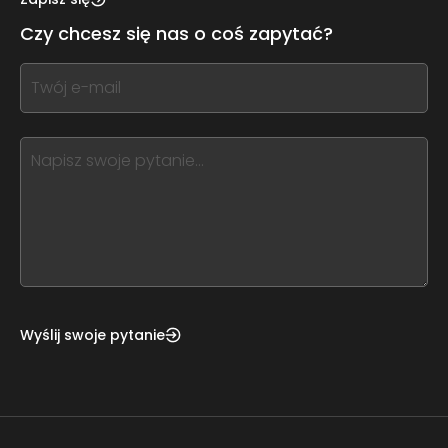
leave
Czy chcesz się nas o coś zapytać?
this
form
If
field
you
blank
see
this,
leave
this
form
field
blank
Wyślij swoje pytanie