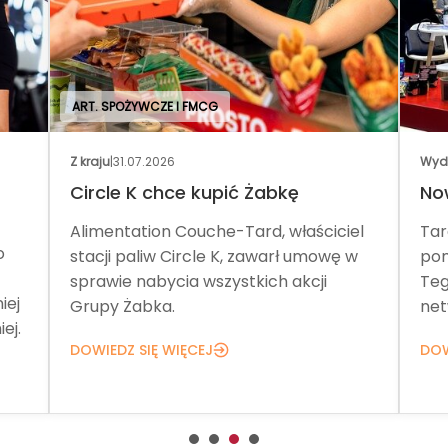
ART. SPOŻYWCZE I FMCG
Z kraju
|
31.07.2026
Wyd
Circle K chce kupić Żabkę
No
Alimentation Couche-Tard, właściciel
Tar
o
stacji paliw Circle K, zawarł umowę w
pom
sprawie nabycia wszystkich akcji
Teg
iej
Grupy Żabka.
net
ej.
DOWIEDZ SIĘ WIĘCEJ
DOW