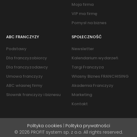
Moja firma
VIP ma firmę
Pomysł na biznes
ABC FRANCZYZY
SPOŁECZNOŚĆ
Podstawy
Newsletter
Dla franczyzobiorcy
Kalendarium wydarzeń
Dla franczyzodawcy
Targi Franczyza
Umowa franczyzy
Własny Biznes FRANCHISING
ABC własnej firmy
Akademia Franczyzy
Słownik franczyzy i biznesu
Marketing
Kontakt
Polityka cookies
|
Polityka prywatności
© 2026 PROFIT system sp. z o.o. All rights reserved.