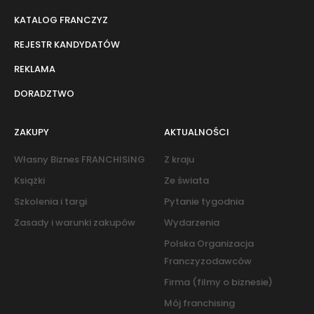
KATALOG FRANCZYZ
REJESTR KANDYDATÓW
REKLAMA
DORADZTWO
ZAKUPY
AKTUALNOŚCI
Własny Biznes FRANCHISING
Z kraju
Książki
Ze świata
Szkolenia i targi
Pytanie tygodnia
Zasady i warunki zakupów
Wydarzenia
Polska Organizacja
Franczyzodawców
Firma (filmy o biznesie)
Mój franchising