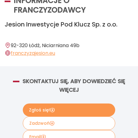
INFORMACJE O
FRANCZYZODAWCY
Jesion Inwestycje Pod Klucz Sp. z o.o.
92-320 Łódź, Niciarniana 49b
franczyzajesion.eu
SKONTAKTUJ SIĘ, ABY DOWIEDZIEĆ SIĘ
WIĘCEJ
Zgłoś się!
Zadzwoń
Email