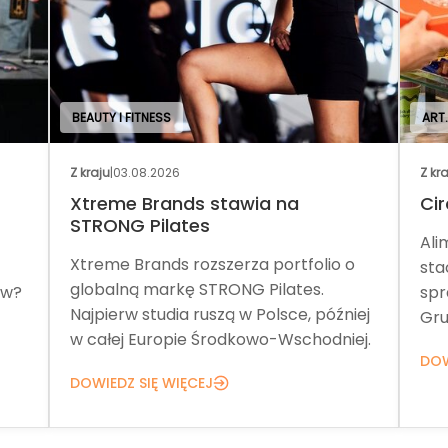
BEAUTY I FITNESS
ART
Z kraju
|
03.08.2026
Z kr
Xtreme Brands stawia na
Cir
STRONG Pilates
Ali
Xtreme Brands rozszerza portfolio o
sta
globalną markę STRONG Pilates.
ów?
spr
Najpierw studia ruszą w Polsce, później
Gru
w całej Europie Środkowo-Wschodniej.
DOW
DOWIEDZ SIĘ WIĘCEJ