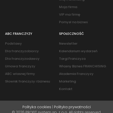
Moja firma
VIP ma firmę
Pomysł na biznes
ABC FRANCZYZY
SPOŁECZNOŚĆ
Podstawy
Newsletter
Dla franczyzobiorcy
Kalendarium wydarzeń
Dla franczyzodawcy
Targi Franczyza
Umowa franczyzy
Własny Biznes FRANCHISING
ABC własnej firmy
Akademia Franczyzy
Słownik franczyzy i biznesu
Marketing
Kontakt
Polityka cookies
|
Polityka prywatności
© 2026 PROFIT system sp. z o.o. All rights reserved.