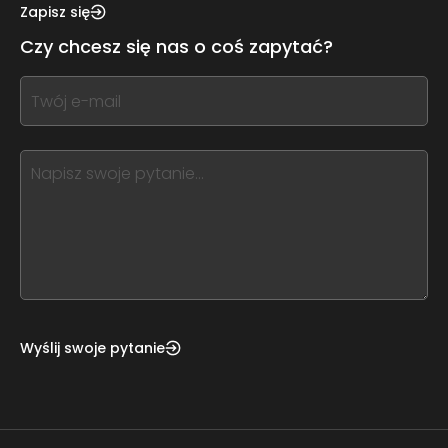
this,
Zapisz się
leave
Czy chcesz się nas o coś zapytać?
this
form
If
field
you
blank
see
this,
leave
this
form
field
blank
Wyślij swoje pytanie