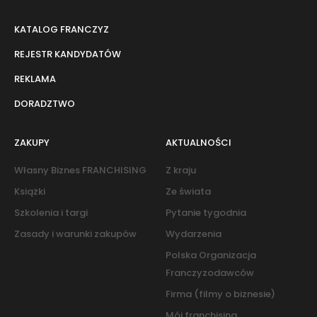
KATALOG FRANCZYZ
REJESTR KANDYDATÓW
REKLAMA
DORADZTWO
ZAKUPY
AKTUALNOŚCI
Własny Biznes FRANCHISING
Z kraju
Książki
Ze świata
Szkolenia i targi
Pytanie tygodnia
Zasady i warunki zakupów
Wydarzenia
Polska Organizacja
Franczyzodawców
Firma (filmy o biznesie)
Mój franchising