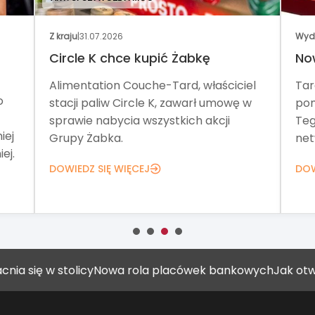
Z kraju
|
31.07.2026
Wyda
Circle K chce kupić Żabkę
Now
Alimentation Couche-Tard, właściciel
Targ
stacji paliw Circle K, zawarł umowę w
poma
sprawie nabycia wszystkich akcji
Tego
ej
Grupy Żabka.
netw
j.
DOWIEDZ SIĘ WIĘCEJ
DOWI
stolicy
Nowa rola placówek bankowych
Jak otworzyć gabi