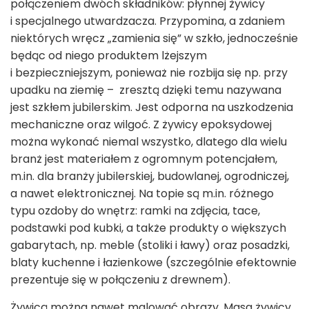
połączeniem dwóch składników: płynnej żywicy
i specjalnego utwardzacza. Przypomina, a zdaniem
niektórych wręcz „zamienia się” w szkło, jednocześnie
będąc od niego produktem lżejszym
i bezpieczniejszym, ponieważ nie rozbija się np. przy
upadku na ziemię – zresztą dzięki temu nazywana
jest szkłem jubilerskim. Jest odporna na uszkodzenia
mechaniczne oraz wilgoć. Z żywicy epoksydowej
można wykonać niemal wszystko, dlatego dla wielu
branż jest materiałem z ogromnym potencjałem,
m.in. dla branży jubilerskiej, budowlanej, ogrodniczej,
a nawet elektronicznej. Na topie są m.in. różnego
typu ozdoby do wnętrz: ramki na zdjęcia, tace,
podstawki pod kubki, a także produkty o większych
gabarytach, np. meble (stoliki i ławy) oraz posadzki,
blaty kuchenne i łazienkowe (szczególnie efektownie
prezentuje się w połączeniu z drewnem).
Żywicą można nawet malować obrazy. Masa żywicy