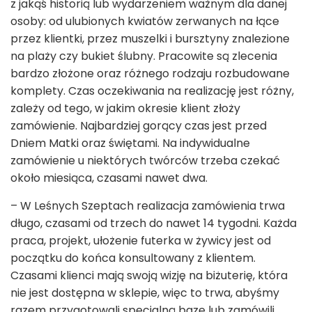
z jakąś historią lub wydarzeniem ważnym dla danej
osoby: od ulubionych kwiatów zerwanych na łące
przez klientki, przez muszelki i bursztyny znalezione
na plaży czy bukiet ślubny. Pracowite są zlecenia
bardzo złożone oraz różnego rodzaju rozbudowane
komplety. Czas oczekiwania na realizację jest różny,
zależy od tego, w jakim okresie klient złoży
zamówienie. Najbardziej gorący czas jest przed
Dniem Matki oraz świętami. Na indywidualne
zamówienie u niektórych twórców trzeba czekać
około miesiąca, czasami nawet dwa.
– W Leśnych Szeptach realizacja zamówienia trwa
długo, czasami od trzech do nawet 14 tygodni. Każda
praca, projekt, ułożenie futerka w żywicy jest od
początku do końca konsultowany z klientem.
Czasami klienci mają swoją wizję na biżuterię, która
nie jest dostępna w sklepie, więc to trwa, abyśmy
razem przygotowali specjalną bazę lub zamówili