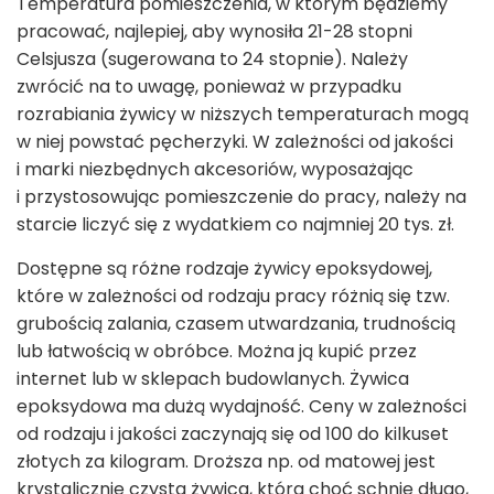
Temperatura pomieszczenia, w którym będziemy
pracować, najlepiej, aby wynosiła 21-28 stopni
Celsjusza (sugerowana to 24 stopnie). Należy
zwrócić na to uwagę, ponieważ w przypadku
rozrabiania żywicy w niższych temperaturach mogą
w niej powstać pęcherzyki. W zależności od jakości
i marki niezbędnych akcesoriów, wyposażając
i przystosowując pomieszczenie do pracy, należy na
starcie liczyć się z wydatkiem co najmniej 20 tys. zł.
Dostępne są różne rodzaje żywicy epoksydowej,
które w zależności od rodzaju pracy różnią się tzw.
grubością zalania, czasem utwardzania, trudnością
lub łatwością w obróbce. Można ją kupić przez
internet lub w sklepach budowlanych. Żywica
epoksydowa ma dużą wydajność. Ceny w zależności
od rodzaju i jakości zaczynają się od 100 do kilkuset
złotych za kilogram. Droższa np. od matowej jest
krystalicznie czysta żywica, która choć schnie długo,