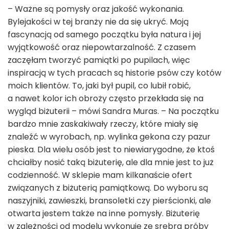
– Ważne są pomysły oraz jakość wykonania.
Bylejakości w tej branży nie da się ukryć. Moją
fascynacją od samego początku była natura i jej
wyjątkowość oraz niepowtarzalność. Z czasem
zaczęłam tworzyć pamiątki po pupilach, więc
inspiracją w tych pracach są historie psów czy kotów
moich klientów. To, jaki był pupil, co lubił robić,
a nawet kolor ich obroży często przekłada się na
wygląd biżuterii – mówi Sandra Muras. – Na początku
bardzo mnie zaskakiwały rzeczy, które miały się
znaleźć w wyrobach, np. wylinka gekona czy pazur
pieska. Dla wielu osób jest to niewiarygodne, że ktoś
chciałby nosić taką biżuterię, ale dla mnie jest to już
codzienność. W sklepie mam kilkanaście ofert
związanych z biżuterią pamiątkową. Do wyboru są
naszyjniki, zawieszki, bransoletki czy pierścionki, ale
otwarta jestem także na inne pomysły. Biżuterię
w zależności od modelu wykonuję ze srebra próby