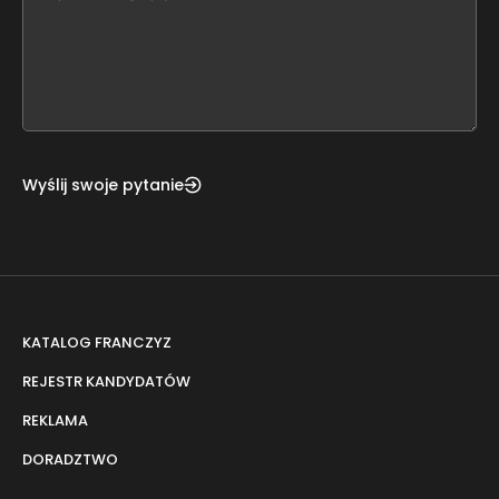
leave
this
form
field
blank
Wyślij swoje pytanie
KATALOG FRANCZYZ
REJESTR KANDYDATÓW
REKLAMA
DORADZTWO