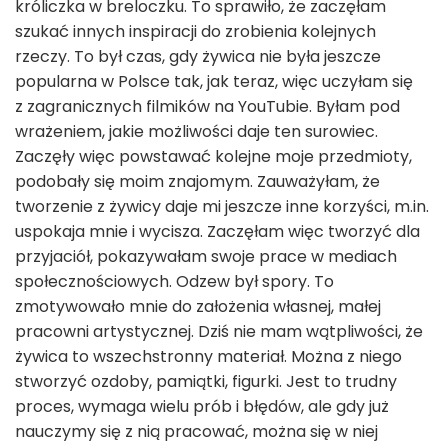
króliczka w breloczku. To sprawiło, że zaczęłam
szukać innych inspiracji do zrobienia kolejnych
rzeczy. To był czas, gdy żywica nie była jeszcze
popularna w Polsce tak, jak teraz, więc uczyłam się
z zagranicznych filmików na YouTubie. Byłam pod
wrażeniem, jakie możliwości daje ten surowiec.
Zaczęły więc powstawać kolejne moje przedmioty,
podobały się moim znajomym. Zauważyłam, że
tworzenie z żywicy daje mi jeszcze inne korzyści, m.in.
uspokaja mnie i wycisza. Zaczęłam więc tworzyć dla
przyjaciół, pokazywałam swoje prace w mediach
społecznościowych. Odzew był spory. To
zmotywowało mnie do założenia własnej, małej
pracowni artystycznej. Dziś nie mam wątpliwości, że
żywica to wszechstronny materiał. Można z niego
stworzyć ozdoby, pamiątki, figurki. Jest to trudny
proces, wymaga wielu prób i błędów, ale gdy już
nauczymy się z nią pracować, można się w niej