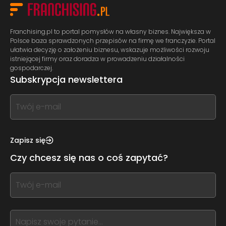
Franchising.pl to portal pomysłów na własny biznes. Największa w
Polsce baza sprawdzonych przepisów na firmę we franczyzie. Portal
ułatwia decyzję o założeniu biznesu, wskazuje możliwości rozwoju
istniejącej firmy oraz doradza w prowadzeniu działalności
gospodarczej.
Subskrypcja newslettera
If
you
see
this,
Zapisz się
leave
Czy chcesz się nas o coś zapytać?
this
form
If
field
you
blank
see
this,