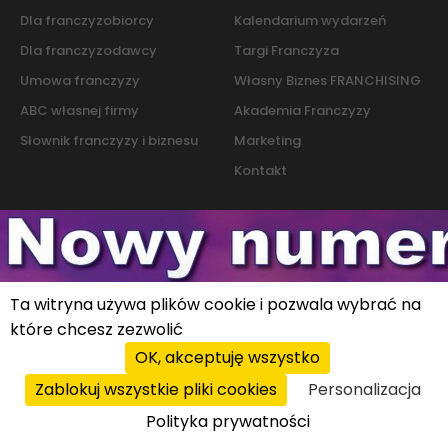
Dla franczyzobiorcy
Kalendarium wydarzeń
Dla franczyzodawcy
Targi Franczyza
Umowa franczyzy
Własny Biznes FRANCHISING
ABC własnej firmy
Akademia Franczyzy
Słownik franczyzy i biznesu
Marketing
Kontakt
Polityka cookies
|
Polityka prywatności
© 2026 PROFIT system sp. z o.o. All rights reserved.
Ta witryna używa plików cookie i pozwala wybrać na
które chcesz zezwolić
OK, akceptuję wszystko
Zablokuj wszystkie pliki cookies
Personalizacja
Polityka prywatności