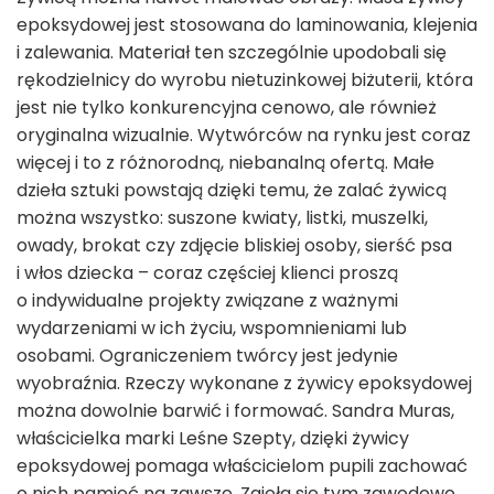
epoksydowej jest stosowana do laminowania, klejenia
i zalewania. Materiał ten szczególnie upodobali się
rękodzielnicy do wyrobu nietuzinkowej biżuterii, która
jest nie tylko konkurencyjna cenowo, ale również
oryginalna wizualnie. Wytwórców na rynku jest coraz
więcej i to z różnorodną, niebanalną ofertą. Małe
dzieła sztuki powstają dzięki temu, że zalać żywicą
można wszystko: suszone kwiaty, listki, muszelki,
owady, brokat czy zdjęcie bliskiej osoby, sierść psa
i włos dziecka – coraz częściej klienci proszą
o indywidualne projekty związane z ważnymi
wydarzeniami w ich życiu, wspomnieniami lub
osobami. Ograniczeniem twórcy jest jedynie
wyobraźnia. Rzeczy wykonane z żywicy epoksydowej
można dowolnie barwić i formować. Sandra Muras,
właścicielka marki Leśne Szepty, dzięki żywicy
epoksydowej pomaga właścicielom pupili zachować
o nich pamięć na zawsze. Zajęła się tym zawodowo