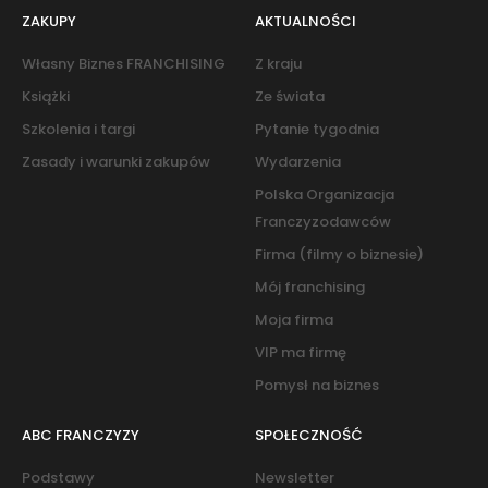
ZAKUPY
AKTUALNOŚCI
Własny Biznes FRANCHISING
Z kraju
Książki
Ze świata
Szkolenia i targi
Pytanie tygodnia
Zasady i warunki zakupów
Wydarzenia
Polska Organizacja
Franczyzodawców
Firma (filmy o biznesie)
Mój franchising
Moja firma
VIP ma firmę
Pomysł na biznes
ABC FRANCZYZY
SPOŁECZNOŚĆ
Podstawy
Newsletter