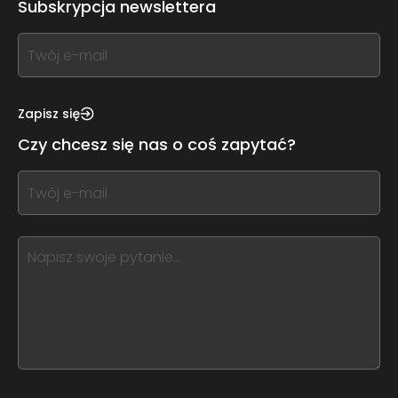
Subskrypcja newslettera
If
you
see
this,
Zapisz się
leave
Czy chcesz się nas o coś zapytać?
this
form
If
field
you
blank
see
this,
leave
this
form
field
blank