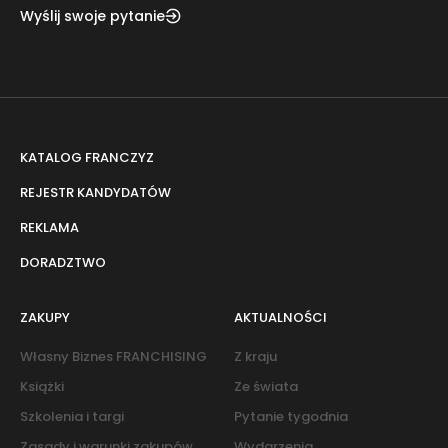
Wyślij swoje pytanie
KATALOG FRANCZYZ
REJESTR KANDYDATÓW
REKLAMA
DORADZTWO
ZAKUPY
AKTUALNOŚCI
Własny Biznes FRANCHISING
Z kraju
Książki
Ze świata
Szkolenia i targi
Pytanie tygodnia
Zasady i warunki zakupów
Wydarzenia