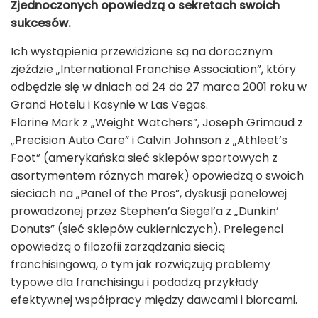
Zjednoczonych opowiedzą o sekretach swoich
sukcesów.
Ich wystąpienia przewidziane są na dorocznym
zjeździe „International Franchise Association”, który
odbędzie się w dniach od 24 do 27 marca 2001 roku w
Grand Hotelu i Kasynie w Las Vegas.
Florine Mark z „Weight Watchers”, Joseph Grimaud z
„Precision Auto Care” i Calvin Johnson z „Athleet’s
Foot” (amerykańska sieć sklepów sportowych z
asortymentem różnych marek) opowiedzą o swoich
sieciach na „Panel of the Pros”, dyskusji panelowej
prowadzonej przez Stephen’a Siegel’a z „Dunkin’
Donuts” (sieć sklepów cukierniczych). Prelegenci
opowiedzą o filozofii zarządzania siecią
franchisingową, o tym jak rozwiązują problemy
typowe dla franchisingu i podadzą przykłady
efektywnej współpracy między dawcami i biorcami.