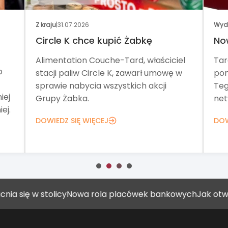
Z kraju
|
31.07.2026
Wyd
Circle K chce kupić Żabkę
No
Alimentation Couche-Tard, właściciel
Tar
o
stacji paliw Circle K, zawarł umowę w
pom
sprawie nabycia wszystkich akcji
Teg
iej
Grupy Żabka.
net
ej.
DOWIEDZ SIĘ WIĘCEJ
DOW
ę w stolicy
Nowa rola placówek bankowych
Jak otworzyć 