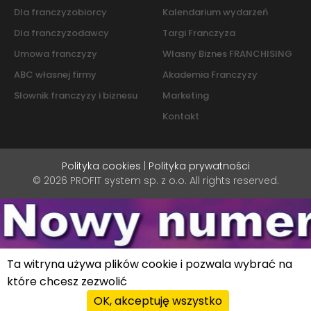
Dla franczyzobiorcy
Kalendarium wydarzeń
Dla franczyzodawcy
Targi Franczyza
Umowa franczyzy
Własny Biznes FRANCHISING
ABC własnej firmy
Akademia Franczyzy
Słownik franczyzy i biznesu
Marketing
Kontakt
Polityka cookies
|
Polityka prywatności
© 2026 PROFIT system sp. z o.o. All rights reserved.
Ta witryna używa plików cookie i pozwala wybrać na
które chcesz zezwolić
OK, akceptuję wszystko