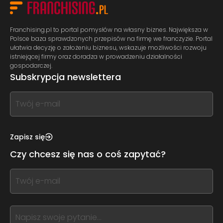
Franchising.pl to portal pomysłów na własny biznes. Największa w
Polsce baza sprawdzonych przepisów na firmę we franczyzie. Portal
ułatwia decyzję o założeniu biznesu, wskazuje możliwości rozwoju
istniejącej firmy oraz doradza w prowadzeniu działalności
gospodarczej.
Subskrypcja newslettera
If
you
see
this,
Zapisz się
leave
Czy chcesz się nas o coś zapytać?
this
form
If
field
you
blank
see
this,