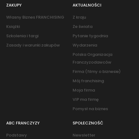
ZAKUPY
AKTUALNOŚCI
Własny Biznes FRANCHISING
Z kraju
Książki
Ze świata
Szkolenia i targi
Pytanie tygodnia
Zasady i warunki zakupów
Wydarzenia
Polska Organizacja
Franczyzodawców
Firma (filmy o biznesie)
Mój franchising
Moja firma
VIP ma firmę
Pomysł na biznes
ABC FRANCZYZY
SPOŁECZNOŚĆ
Podstawy
Newsletter