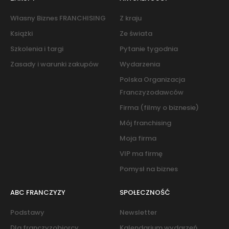
Własny Biznes FRANCHISING
Z kraju
Książki
Ze świata
Szkolenia i targi
Pytanie tygodnia
Zasady i warunki zakupów
Wydarzenia
Polska Organizacja
Franczyzodawców
Firma (filmy o biznesie)
Mój franchising
Moja firma
VIP ma firmę
Pomysł na biznes
ABC FRANCZYZY
SPOŁECZNOŚĆ
Podstawy
Newsletter
Dla franczyzobiorcy
Kalendarium wydarzeń