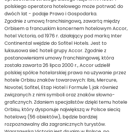
polskiego operatora hotelowego może potrwać do
dwóch lat - podaje Prawo i Gospodarka.
Zgodnie z umową franchisingową, zawartą między
Orbisem a francuskim koncernem hotelowym Accor,
hotel Victoria, od 1976 r. działający pod marką Inter
Continental wejdzie do Sofitel Hotels. Jest to
luksusowa sieć hoteli grupy Accor. Zgodnie z
postanowieniami umowy franchisingowej, która
została zawarta 26 lipca 2000 r., Accor udzielił
polskiej spółce hotelarskiej prawa na używanie przez
hotele Orbisu znaków towarowych: Ibis, Mercure,
Novotel, Sofitel, Etap Hotel i Formule 1, jak również
związanych z nimi symboli oraz znaków słowno-
graficznych. Zdaniem specjalistów dzięki temu hotele
Orbisu, który dysponuje największą w Polsce siecią
hotelową (56 obiektów), będzie bardziej
rozpoznawalny dla zagranicznych turystów.
Warszawska Victoria jest drugim w Polsce, po