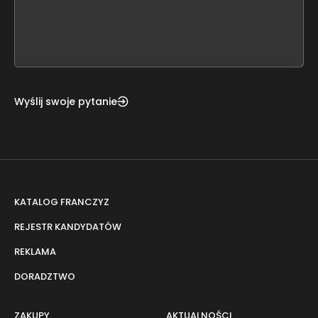
this
form
field
blank
Wyślij swoje pytanie
KATALOG FRANCZYZ
REJESTR KANDYDATÓW
REKLAMA
DORADZTWO
ZAKUPY
AKTUALNOŚCI