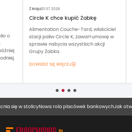
Z kraju
|
31.07.2026
Wyd
Circle K chce kupić Żabkę
No
Alimentation Couche-Tard, właściciel
Tar
o
stacji paliw Circle K, zawarł umowę w
pom
sprawie nabycia wszystkich akcji
Teg
iej
Grupy Żabka.
net
ej.
DOWIEDZ SIĘ WIĘCEJ
DOW
ię w stolicy
Nowa rola placówek bankowych
Jak otworzyć