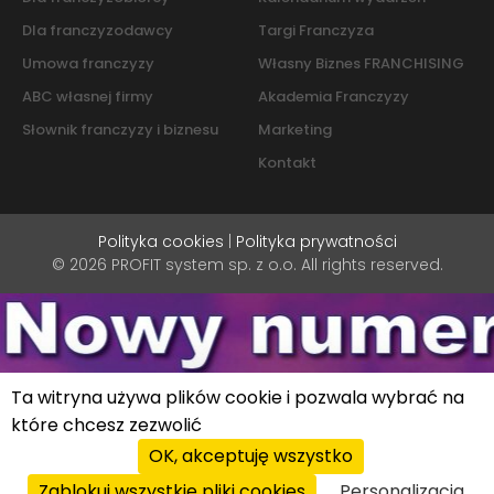
Dla franczyzodawcy
Targi Franczyza
Umowa franczyzy
Własny Biznes FRANCHISING
ABC własnej firmy
Akademia Franczyzy
Słownik franczyzy i biznesu
Marketing
Kontakt
Polityka cookies
|
Polityka prywatności
© 2026 PROFIT system sp. z o.o. All rights reserved.
Ta witryna używa plików cookie i pozwala wybrać na
które chcesz zezwolić
OK, akceptuję wszystko
Zablokuj wszystkie pliki cookies
Personalizacja