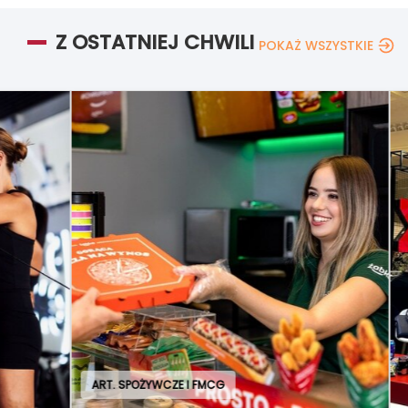
Z OSTATNIEJ CHWILI
POKAŻ WSZYSTKIE
ART. SPOŻYWCZE I FMCG