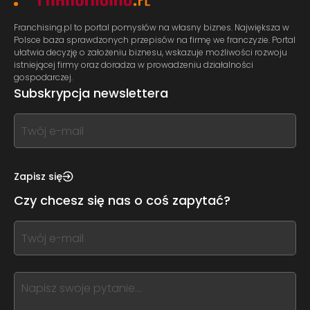
Franchising.pl to portal pomysłów na własny biznes. Największa w
Polsce baza sprawdzonych przepisów na firmę we franczyzie. Portal
ułatwia decyzję o założeniu biznesu, wskazuje możliwości rozwoju
istniejącej firmy oraz doradza w prowadzeniu działalności
gospodarczej.
Subskrypcja newslettera
If
you
see
this,
Zapisz się
leave
Czy chcesz się nas o coś zapytać?
this
form
If
field
you
blank
see
this,
leave