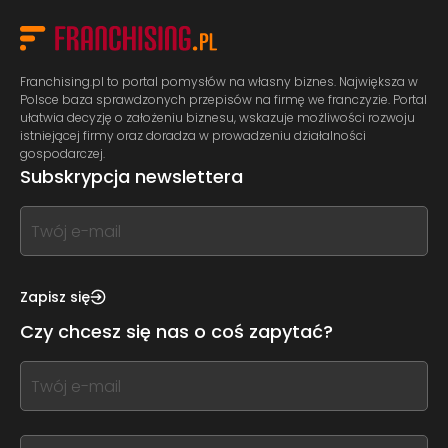
Franchising.pl to portal pomysłów na własny biznes. Największa w
Polsce baza sprawdzonych przepisów na firmę we franczyzie. Portal
ułatwia decyzję o założeniu biznesu, wskazuje możliwości rozwoju
istniejącej firmy oraz doradza w prowadzeniu działalności
gospodarczej.
Subskrypcja newslettera
If
you
see
this,
Zapisz się
leave
Czy chcesz się nas o coś zapytać?
this
form
If
field
you
blank
see
this,