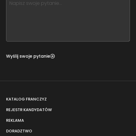
leave
this
form
field
blank
Wyślij swoje pytanie
KATALOG FRANCZYZ
REJESTR KANDYDATÓW
REKLAMA
DORADZTWO