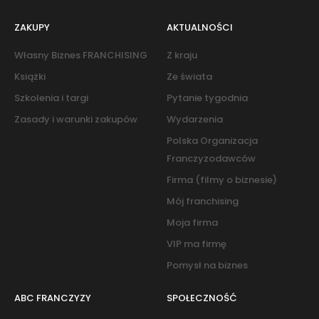
ZAKUPY
AKTUALNOŚCI
Własny Biznes FRANCHISING
Z kraju
Książki
Ze świata
Szkolenia i targi
Pytanie tygodnia
Zasady i warunki zakupów
Wydarzenia
Polska Organizacja
Franczyzodawców
Firma (filmy o biznesie)
Mój franchising
Moja firma
VIP ma firmę
Pomysł na biznes
ABC FRANCZYZY
SPOŁECZNOŚĆ