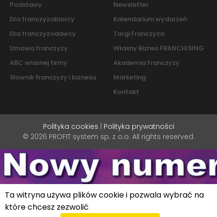
Podstawy
Newsletter
Dla franczyzobiorcy
Kalendarium wydarzeń
Dla franczyzodawcy
Targi Franczyza
Umowa franczyzy
Własny Biznes FRANCHISING
ABC własnej firmy
Akademia Franczyzy
Słownik franczyzy i biznesu
Marketing
Kontakt
Polityka cookies
|
Polityka prywatności
© 2026 PROFIT system sp. z o.o. All rights reserved.
Ta witryna używa plików cookie i pozwala wybrać na
które chcesz zezwolić