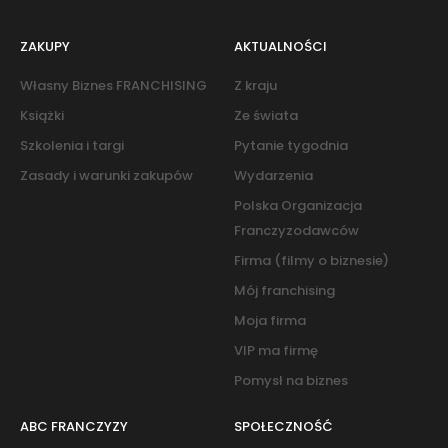
ZAKUPY
AKTUALNOŚCI
Własny Biznes FRANCHISING
Z kraju
Książki
Ze świata
Szkolenia i targi
Pytanie tygodnia
Zasady i warunki zakupów
Wydarzenia
Polska Organizacja
Franczyzodawców
Firma (filmy o biznesie)
Mój franchising
Moja firma
VIP ma firmę
Pomysł na biznes
ABC FRANCZYZY
SPOŁECZNOŚĆ