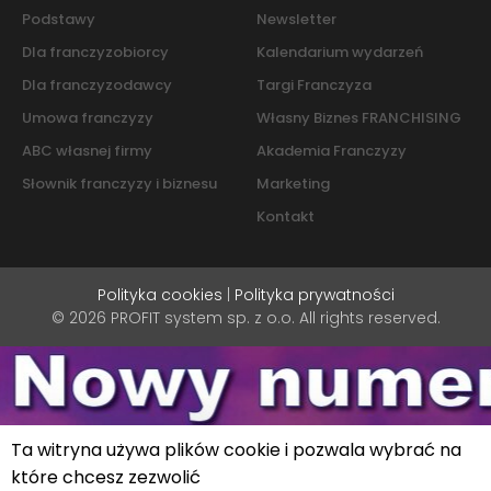
Podstawy
Newsletter
Dla franczyzobiorcy
Kalendarium wydarzeń
Dla franczyzodawcy
Targi Franczyza
Umowa franczyzy
Własny Biznes FRANCHISING
ABC własnej firmy
Akademia Franczyzy
Słownik franczyzy i biznesu
Marketing
Kontakt
Polityka cookies
|
Polityka prywatności
© 2026 PROFIT system sp. z o.o. All rights reserved.
Ta witryna używa plików cookie i pozwala wybrać na
które chcesz zezwolić