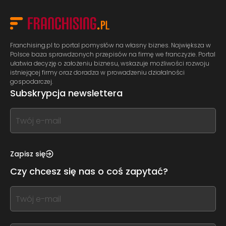
Franchising.pl to portal pomysłów na własny biznes. Największa w
Polsce baza sprawdzonych przepisów na firmę we franczyzie. Portal
ułatwia decyzję o założeniu biznesu, wskazuje możliwości rozwoju
istniejącej firmy oraz doradza w prowadzeniu działalności
gospodarczej.
Subskrypcja newslettera
If
you
see
this,
Zapisz się
leave
Czy chcesz się nas o coś zapytać?
this
form
If
field
you
blank
see