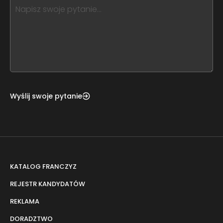
this,
leave
this
form
field
blank
Wyślij swoje pytanie
KATALOG FRANCZYZ
REJESTR KANDYDATÓW
REKLAMA
DORADZTWO