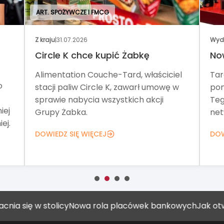
ART. SPOŻYWCZE I FMCG
Z kraju
|
31.07.2026
Wyd
Circle K chce kupić Żabkę
No
Alimentation Couche-Tard, właściciel
Tar
o
stacji paliw Circle K, zawarł umowę w
pom
sprawie nabycia wszystkich akcji
Teg
iej
Grupy Żabka.
net
ej.
DOWIEDZ SIĘ WIĘCEJ
DOW
ę w stolicy
Nowa rola placówek bankowych
Jak otworzyć 