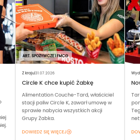
ART. SPOŻYWCZE I FMCG
Z kraju
|
31.07.2026
Wyd
Circle K chce kupić Żabkę
No
Alimentation Couche-Tard, właściciel
Tar
o
stacji paliw Circle K, zawarł umowę w
pom
sprawie nabycia wszystkich akcji
Teg
iej
Grupy Żabka.
net
ej.
DOWIEDZ SIĘ WIĘCEJ
DOW