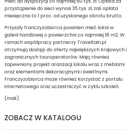
mieć do dyspozycji co najmniej 60 tys. zł. Opłata za
przystąpienie do sieci wynosi 35 tys. zł, zaś opłata
miesięczna to 1 proc. od uzyskanego obrotu brutto.
Przyszły franczyzobiorca powinien mieć lokal w
galerii handlowej o powierzchni co najmniej 18 m
2
. W
ramach współpracy partnerzy Traveltain.pl
otrzymują dostęp do oferty największych krajowych i
zagranicznych touroperatorów. Mają również
zapewniony projekt aranżacji lokalu wraz z meblami
oraz elementami dekoracyjnymi i świetlnymi.
Franczyzobiorca może również korzystać z portalu
internetowego oraz uczestniczyć w cyklu szkoleń.
(mak)
ZOBACZ W KATALOGU