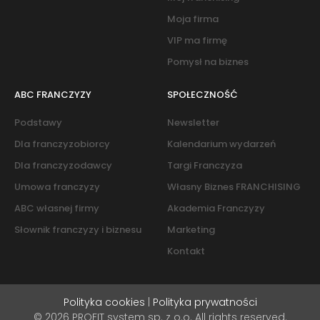
Moja firma
VIP ma firmę
Pomysł na biznes
ABC FRANCZYZY
SPOŁECZNOŚĆ
Podstawy
Newsletter
Dla franczyzobiorcy
Kalendarium wydarzeń
Dla franczyzodawcy
Targi Franczyza
Umowa franczyzy
Własny Biznes FRANCHISING
ABC własnej firmy
Akademia Franczyzy
Słownik franczyzy i biznesu
Marketing
Kontakt
Polityka cookies
|
Polityka prywatności
© 2026 PROFIT system sp. z o.o. All rights reserved.