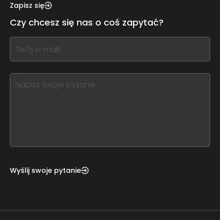
this,
Zapisz się
leave
Czy chcesz się nas o coś zapytać?
this
form
If
field
you
blank
see
this,
leave
this
form
field
blank
Wyślij swoje pytanie