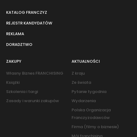
KATALOG FRANCZYZ
REJESTR KANDYDATÓW
REKLAMA
DORADZTWO
ZAKUPY
AKTUALNOŚCI
Własny Biznes FRANCHISING
Z kraju
Książki
Ze świata
Szkolenia i targi
Pytanie tygodnia
Zasady i warunki zakupów
Wydarzenia
Polska Organizacja
Franczyzodawców
Firma (filmy o biznesie)
Mój franchising