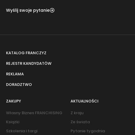
Wyślij swoje pytanie
KATALOG FRANCZYZ
REJESTR KANDYDATÓW
REKLAMA
DORADZTWO
ZAKUPY
AKTUALNOŚCI
Własny Biznes FRANCHISING
Z kraju
Książki
Ze świata
Szkolenia i targi
Pytanie tygodnia