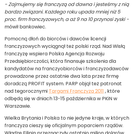
- Zajmujemy się franczyzą od dawna i jesteśmy z nią
bardzo związani. Każdego roku upada mniej niż 5
proc. firm franczyzowych, a aż 9 na 10 przynosi zyski -
mówił bankowiec.
Pomocną dłoń do biorców i dawców licencji
franczyzowych wyciągnął też polski rząd. Nad Wisłą
franczyzę wspiera Polska Agencja Rozwoju
Przedsiębiorczości, która finansuje szkolenia dla
kandydatów na franczyobiorców i franczyzodawców
prowadzone przez ostatnie dwa lata przez firmę
doradczą PROFIT system. PARP objął też patronat
nad tegorocznymi
Targami Franczyza 2011
, które
odbędą się w dniach 13-15 października w PKiN w
Warszawie.
Wielka Brytania i Polska to nie jedyne kraje, w których
franczyza cieszy się oficjalnym poparciem rządów.
Władze Filipin przeznaczyły ostatnio milion dolarów