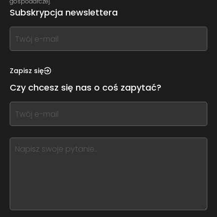
gospodarczej.
Subskrypcja newslettera
If
you
see
this,
Zapisz się
leave
Czy chcesz się nas o coś zapytać?
this
form
If
field
you
blank
see
this,
leave
this
form
field
blank