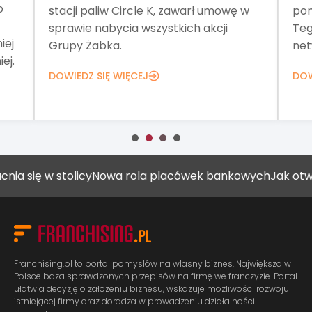
o
stacji paliw Circle K, zawarł umowę w
pom
sprawie nabycia wszystkich akcji
Teg
iej
Grupy Żabka.
net
ej.
DOWIEDZ SIĘ WIĘCEJ
DOW
ę w stolicy
Nowa rola placówek bankowych
Jak otworzyć 
Franchising.pl to portal pomysłów na własny biznes. Największa w
Polsce baza sprawdzonych przepisów na firmę we franczyzie. Portal
ułatwia decyzję o założeniu biznesu, wskazuje możliwości rozwoju
istniejącej firmy oraz doradza w prowadzeniu działalności