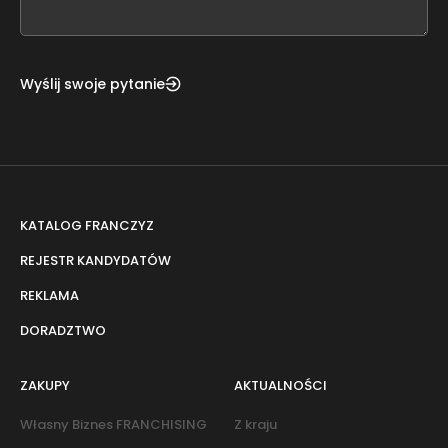
blank
Wyślij swoje pytanie
KATALOG FRANCZYZ
REJESTR KANDYDATÓW
REKLAMA
DORADZTWO
ZAKUPY
AKTUALNOŚCI
Własny Biznes FRANCHISING
Z kraju