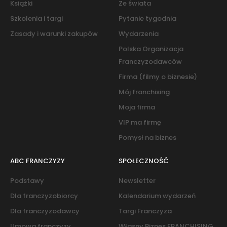
Książki
Ze świata
Szkolenia i targi
Pytanie tygodnia
Zasady i warunki zakupów
Wydarzenia
Polska Organizacja
Franczyzodawców
Firma (filmy o biznesie)
Mój franchising
Moja firma
VIP ma firmę
Pomysł na biznes
ABC FRANCZYZY
SPOŁECZNOŚĆ
Podstawy
Newsletter
Dla franczyzobiorcy
Kalendarium wydarzeń
Dla franczyzodawcy
Targi Franczyza
Umowa franczyzy
Własny Biznes FRANCHISING