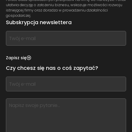
ułatwia decyzję o założeniu biznesu, wskazuje możliwości rozwoju
istniejącej firmy oraz doradza w prowadzeniu działalności
gospodarczej.
Subskrypcja newslettera
If
you
see
this,
Zapisz się
leave
Czy chcesz się nas o coś zapytać?
this
form
If
field
you
blank
see
this,
leave
this
form
field