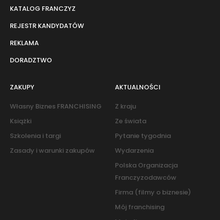
KATALOG FRANCZYZ
REJESTR KANDYDATÓW
REKLAMA
DORADZTWO
ZAKUPY
AKTUALNOŚCI
Własny Biznes FRANCHISING
Z kraju
Książki
Ze świata
Szkolenia i targi
Pytanie tygodnia
Zasady i warunki zakupów
Wydarzenia
Polska Organizacja
Franczyzodawców
Firma (filmy o biznesie)
Mój franchising