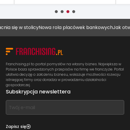
się w stolicy
Nowa rola placówek bankowych
Jak otworzyć
Franchising.pl to portal pomysłów na własny biznes. Największa w
Polsce baza sprawdzonych przepisów na firmę we franczyzie. Portal
ułatwia decyzję o założeniu biznesu, wskazuje możliwości rozwoju
istniejącej firmy oraz doradza w prowadzeniu działalności
gospodarczej.
Subskrypcja newslettera
If
you
see
this,
Zapisz się