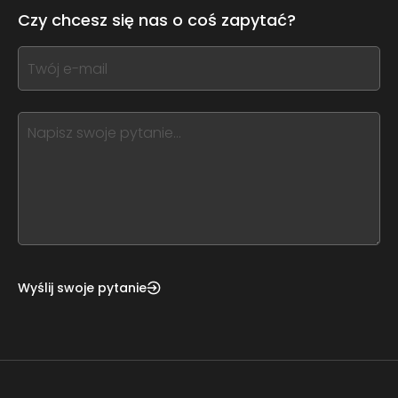
leave
Czy chcesz się nas o coś zapytać?
this
form
If
field
you
blank
see
this,
leave
this
form
field
blank
Wyślij swoje pytanie