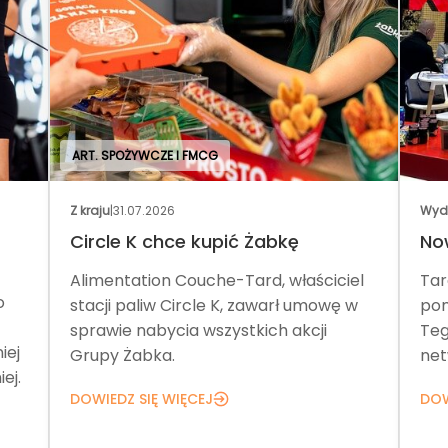
ART. SPOŻYWCZE I FMCG
Z kraju
|
31.07.2026
Wyd
Circle K chce kupić Żabkę
No
Alimentation Couche-Tard, właściciel
Tar
o
stacji paliw Circle K, zawarł umowę w
pom
sprawie nabycia wszystkich akcji
Teg
iej
Grupy Żabka.
net
ej.
DOWIEDZ SIĘ WIĘCEJ
DOW