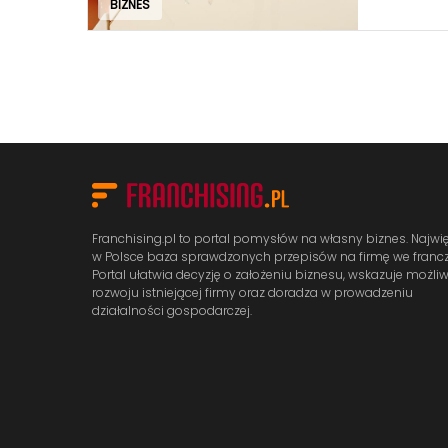
BIZNES
Franchising.pl to portal pomysłów na własny biznes. Najwi
w Polsce baza sprawdzonych przepisów na firmę we francz
Portal ułatwia decyzję o założeniu biznesu, wskazuje możli
rozwoju istniejącej firmy oraz doradza w prowadzeniu
działalności gospodarczej.