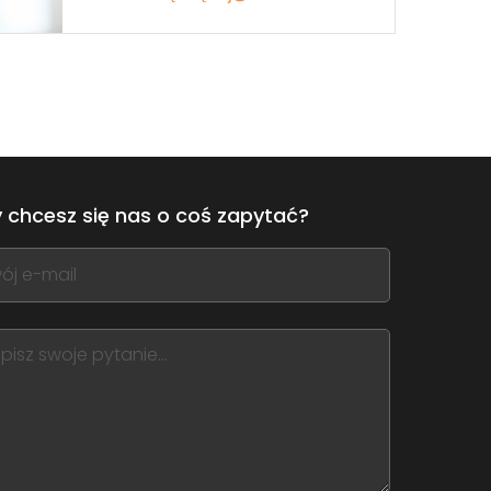
 chcesz się nas o coś zapytać?
,
ve
m
d
nk