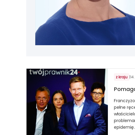
z kraju
|
14
Pomaga
Franczyzo
pełne ręc
właściciel
problema
epidemię..