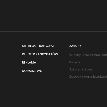
KATALOG FRANCZYZ
ZAKUPY
REJESTR KANDYDATÓW
Własny Biznes FRANCHI
Książki
REKLAMA
Szkolenia i targi
DORADZTWO
Zasady i warunki zaku