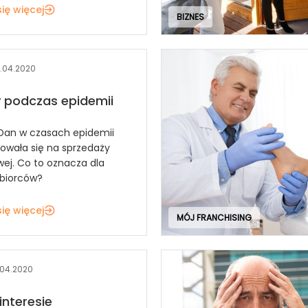
ię więcej
BIZNES
.04.2020
 podczas epidemii
Dan w czasach epidemii
owała się na sprzedaży
wej. Co to oznacza dla
biorców?
ię więcej
MÓJ FRANCHISING
.04.2020
interesie