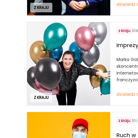
dowiedz s
Z KRAJU
z kraju
|
09
Imprezy
Marka Go
skoncentr
interneto
franczyzo
dowiedz s
Z KRAJU
z kraju
|
01
Ruch w 