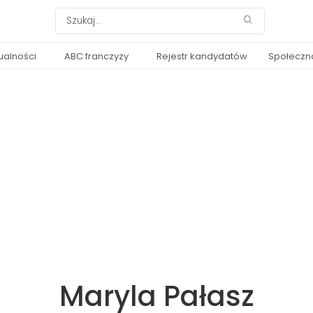
ualności
ABC franczyzy
Rejestr kandydatów
Społeczn
Maryla Pałasz