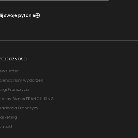
ij swoje pytanie
POŁECZNOŚĆ
ewsletter
alendarium wydarzeń
argi Franczyza
łasny Biznes FRANCHISING
kademia Franczyzy
arketing
ontakt