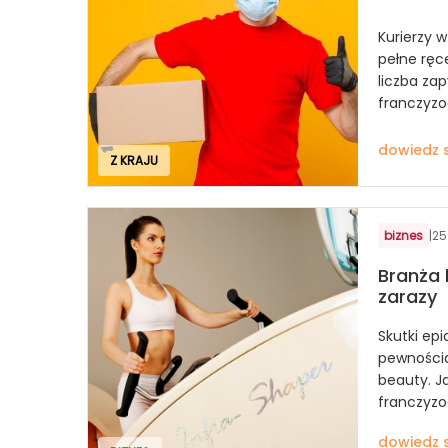
Kurierzy 
pełne ręc
liczba za
franczyz
dowiedz s
Z KRAJU
biznes
|
25
Branża
zarazy
Skutki ep
pewnością
beauty. Ja
franczyz
dowiedz s