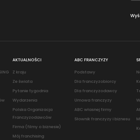
Wyśl
AKTUALNOŚCI
ABC FRANCZYZY
S
SING
Z kraju
Podstawy
N
Ze świata
Dla franczyzobiorcy
K
Pytanie tygodnia
Dla franczyzodawcy
T
pów
Wydarzenia
Umowa franczyzy
W
Polska Organizacja
ABC własnej firmy
A
Franczyzodawców
Słownik franczyzy i biznesu
M
Firma (filmy o biznesie)
K
Mój franchising