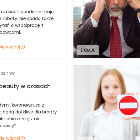
w czasach pandemii mają
e roboty. Nie spada także
pytań o współpracę z
odawcami.
ię więcej
Z KRAJU
.03.2020
 beauty w czasach
idemii koronawirusa z
 będą dotkliwe dla branży
k sobie radzą z nią
odawcy?
ię więcej