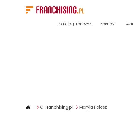
Panel zarządzania plikami cookies
Katalog franczyz
Zakupy
Akt
O Franchising.pl
Maryla Pałasz