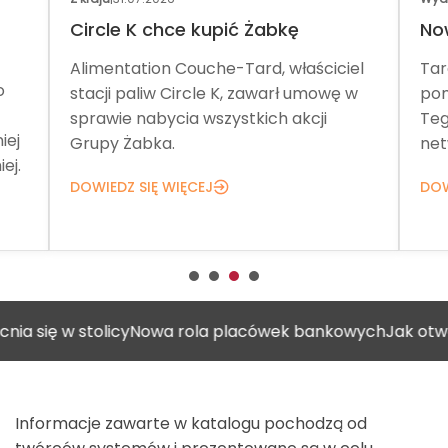
Circle K chce kupić Żabkę
No
Alimentation Couche-Tard, właściciel
Tar
o
stacji paliw Circle K, zawarł umowę w
pom
sprawie nabycia wszystkich akcji
Teg
iej
Grupy Żabka.
net
ej.
DOWIEDZ SIĘ WIĘCEJ
DOW
w stolicy
Nowa rola placówek bankowych
Jak otworzyć ga
Informacje zawarte w katalogu pochodzą od