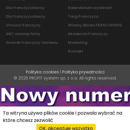
Dla franczyzobiorcy
Kalendarium wydarzeń
Dla franczyzodawcy
Targi Franczyza
Umowa franczyzy
Własny Biznes FRANCHISING
ABC własnej firmy
Akademia Franczyzy
Słownik franczyzy i biznesu
Marketing
Kontakt
Polityka cookies
|
Polityka prywatności
© 2026 PROFIT system sp. z o.o. All rights reserved.
Ta witryna używa plików cookie i pozwala wybrać na
które chcesz zezwolić
OK, akceptuję wszystko