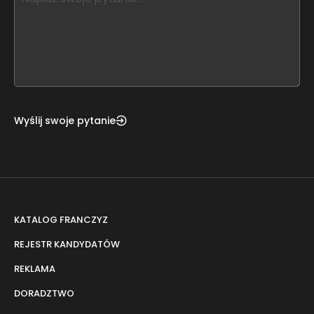
leave
this
form
field
blank
Wyślij swoje pytanie
KATALOG FRANCZYZ
REJESTR KANDYDATÓW
REKLAMA
DORADZTWO