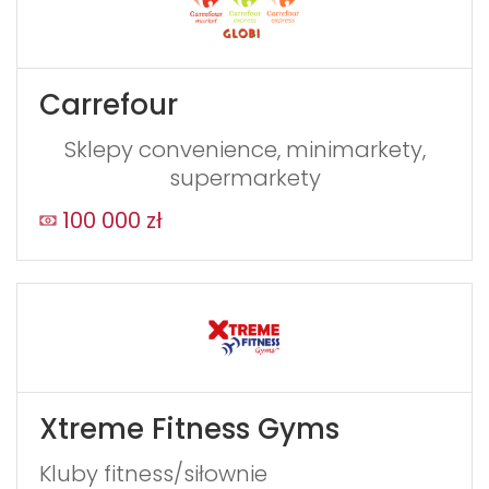
If
you
see
Carrefour
this,
leave
Sklepy convenience, minimarkety,
this
supermarkety
form
field
100 000 zł
blank
Xtreme Fitness Gyms
Kluby fitness/siłownie