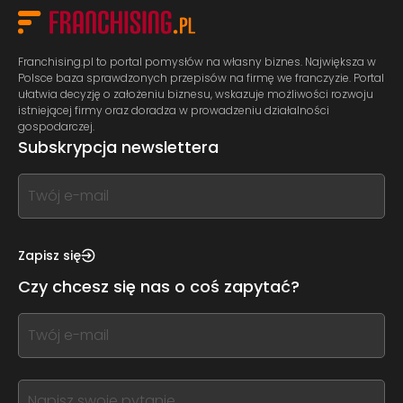
Franchising.pl to portal pomysłów na własny biznes. Największa w
Polsce baza sprawdzonych przepisów na firmę we franczyzie. Portal
ułatwia decyzję o założeniu biznesu, wskazuje możliwości rozwoju
istniejącej firmy oraz doradza w prowadzeniu działalności
gospodarczej.
Subskrypcja newslettera
If
you
see
this,
Zapisz się
leave
Czy chcesz się nas o coś zapytać?
this
form
If
field
you
blank
see
this,