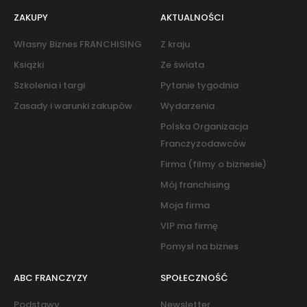
ZAKUPY
AKTUALNOŚCI
Własny Biznes FRANCHISING
Z kraju
Książki
Ze świata
Szkolenia i targi
Pytanie tygodnia
Zasady i warunki zakupów
Wydarzenia
Polska Organizacja
Franczyzodawców
Firma (filmy o biznesie)
Mój franchising
Moja firma
VIP ma firmę
Pomysł na biznes
ABC FRANCZYZY
SPOŁECZNOŚĆ
Podstawy
Newsletter