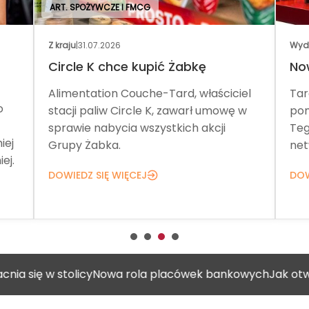
ART. SPOŻYWCZE I FMCG
Z kraju
|
31.07.2026
Wydar
Circle K chce kupić Żabkę
Now
Alimentation Couche-Tard, właściciel
Targ
stacji paliw Circle K, zawarł umowę w
poma
sprawie nabycia wszystkich akcji
Tego
j
Grupy Żabka.
netwo
j.
DOWIEDZ SIĘ WIĘCEJ
DOWIE
w stolicy
Nowa rola placówek bankowych
Jak otworzyć ga