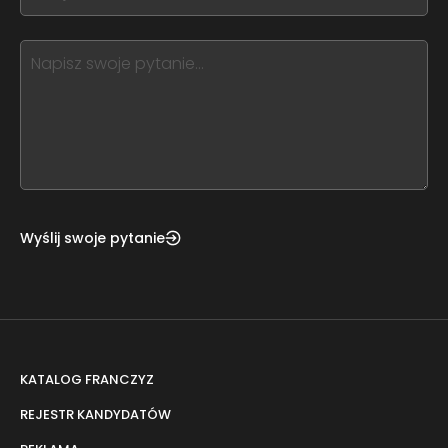
you
blank
see
this,
leave
this
form
field
blank
Wyślij swoje pytanie
KATALOG FRANCZYZ
REJESTR KANDYDATÓW