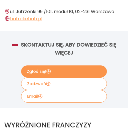
ul. Jutrzenki 99 /101, moduł B1, 02-231 Warszawa
bafrakebab.pl
SKONTAKTUJ SIĘ, ABY DOWIEDZIEĆ SIĘ
WIĘCEJ
Zgłoś się!
Zadzwoń
Email
Wypełnij poniższy formularz kontaktowy, jeżeli
chcesz uzyskać więcej informacji. Informacje
WYRÓŻNIONE FRANCZYZY
zawarte w formularzu zostaną przekazane