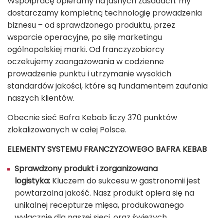
Współpracę opieramy na jasnych zasadach: my
dostarczamy kompletną technologię prowadzenia
biznesu – od sprawdzonego produktu, przez
wsparcie operacyjne, po siłę marketingu
ogólnopolskiej marki. Od franczyzobiorcy
oczekujemy zaangażowania w codzienne
prowadzenie punktu i utrzymanie wysokich
standardów jakości, które są fundamentem zaufania
naszych klientów.
Obecnie sieć Bafra Kebab liczy 370 punktów
zlokalizowanych w całej Polsce.
ELEMENTY SYSTEMU FRANCZYZOWEGO BAFRA KEBAB
Sprawdzony produkt i zorganizowana
logistyka:
Kluczem do sukcesu w gastronomii jest
powtarzalna jakość. Nasz produkt opiera się na
unikalnej recepturze mięsa, produkowanego
wyłącznie dla naszej sieci, oraz świeżych