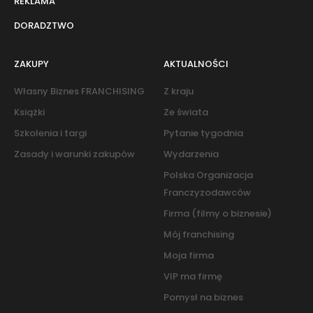
REKLAMA
DORADZTWO
ZAKUPY
AKTUALNOŚCI
Własny Biznes FRANCHISING
Z kraju
Książki
Ze świata
Szkolenia i targi
Pytanie tygodnia
Zasady i warunki zakupów
Wydarzenia
Polska Organizacja
Franczyzodawców
Firma (filmy o biznesie)
Mój franchising
Moja firma
VIP ma firmę
Pomysł na biznes