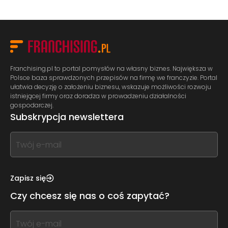
Franchising.pl to portal pomysłów na własny biznes. Największa w
Polsce baza sprawdzonych przepisów na firmę we franczyzie. Portal
ułatwia decyzję o założeniu biznesu, wskazuje możliwości rozwoju
istniejącej firmy oraz doradza w prowadzeniu działalności
gospodarczej.
Subskrypcja newslettera
If
you
see
this,
Zapisz się
leave
Czy chcesz się nas o coś zapytać?
this
form
If
field