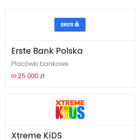
bezpośrednio do właściela marki Bafra Kebab.
If
you
see
this,
Erste Bank Polska
leave
this
Placówki bankowe
form
field
25 000 zł
blank
Xtreme KiDS