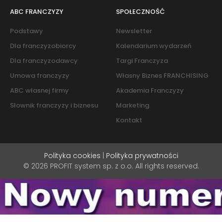
ABC FRANCZYZY
SPOŁECZNOŚĆ
Podstawy
Newsletter
Dla franczyzobiorcy
Kalendarium wydarzeń
Dla franczyzodawcy
Targi Franczyza
Umowa franczyzy
Własny Biznes FRANCHISING
ABC własnej firmy
Akademia Franczyzy
Słownik franczyzy i biznesu
Marketing
Kontakt
Polityka cookies
|
Polityka prywatności
© 2026 PROFIT system sp. z o.o. All rights reserved.