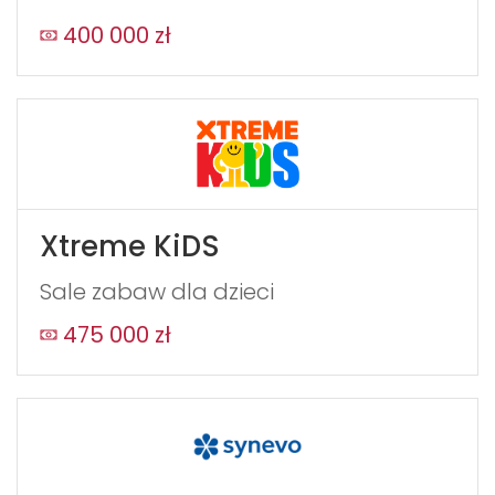
form
field
400 000 zł
blank
Xtreme KiDS
Sale zabaw dla dzieci
475 000 zł
WYŚLIJ