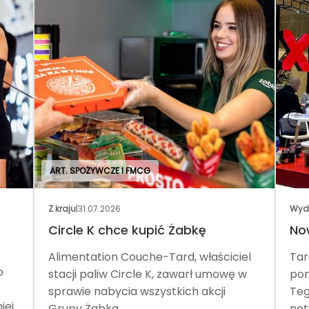
ART. SPOŻYWCZE I FMCG
Z kraju
|
31.07.2026
Wyd
Circle K chce kupić Żabkę
No
Alimentation Couche-Tard, właściciel
Tar
o
stacji paliw Circle K, zawarł umowę w
pom
sprawie nabycia wszystkich akcji
Teg
iej
Grupy Żabka.
net