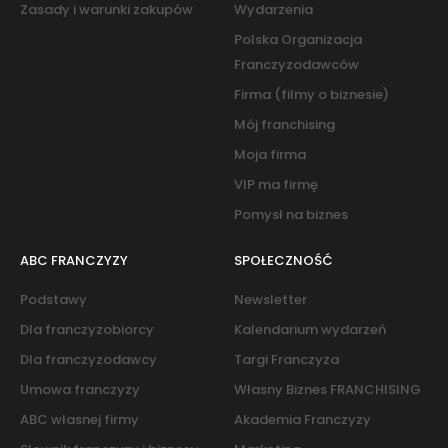
Zasady i warunki zakupów
Wydarzenia
Polska Organizacja
Franczyzodawców
Firma (filmy o biznesie)
Mój franchising
Moja firma
VIP ma firmę
Pomysł na biznes
ABC FRANCZYZY
SPOŁECZNOŚĆ
Podstawy
Newsletter
Dla franczyzobiorcy
Kalendarium wydarzeń
Dla franczyzodawcy
Targi Franczyza
Umowa franczyzy
Własny Biznes FRANCHISING
ABC własnej firmy
Akademia Franczyzy