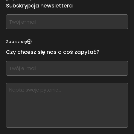
Subskrypcja newslettera
If
you
see
this,
Zapisz się
leave
Czy chcesz się nas o coś zapytać?
this
form
If
field
you
blank
see
this,
leave
this
form
field
blank