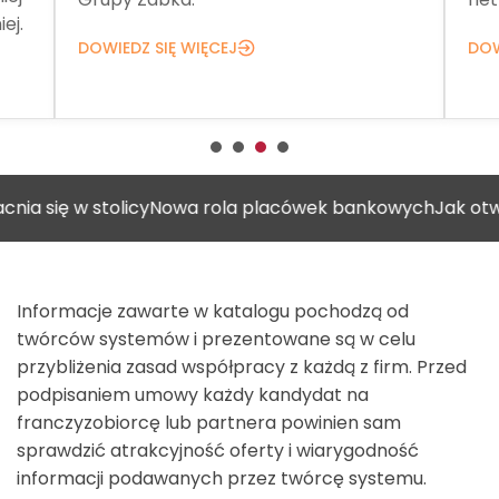
ej.
DOWIEDZ SIĘ WIĘCEJ
DOW
w stolicy
Nowa rola placówek bankowych
Jak otworzyć ga
Informacje zawarte w katalogu pochodzą od
twórców systemów i prezentowane są w celu
przybliżenia zasad współpracy z każdą z firm. Przed
podpisaniem umowy każdy kandydat na
franczyzobiorcę lub partnera powinien sam
sprawdzić atrakcyjność oferty i wiarygodność
informacji podawanych przez twórcę systemu.