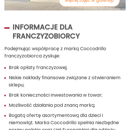
więcej zdjęć w galerii
INFORMACJE DLA
FRANCZYZOBIORCY
Podejmując współpracę z marką Coccodrillo
franczyzobiorca zyskuje:
Brak opłaty franczyzowej;
Niskie nakłady finansowe związane z otwieraniem
sklepu;
Brak konieczności inwestowania w towar;
Możliwość działania pod znaną marką;
Bogatą ofertę asortymentową dla dzieci i
niemowląt. Marka Coccodrillo spełnia niezbędne
normy polskie oraz Unii Europejskiej dla odzieży