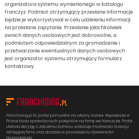
organizatora systemu wymienionego w katalogu
franczyz. Podmiot otrzymujący przesłane informacje
będzie je wykorzystywał w celu udzieleniu informacji
na przesłane zapytanie. Przesłanie jakichkolwiek
swoich danych osobowych jest dobrowolne, a
podmiotem odpowiedzialnym za gromadzenie i
przetwarzanie ewentualnych danych osobowych
jest organizator systemu otrzymujący formularz
kontaktowy.
Franchising.pl to portal pomysłów na własny biznes. Największa w
Polsce baza sprawdzonych przepisów na firmę we franczyzie. Portal
ułatwia decyzję o założeniu biznesu, wskazuje możliwości rozwoju
istniejącej firmy oraz doradza w prowadzeniu działalności
gospodarczej.