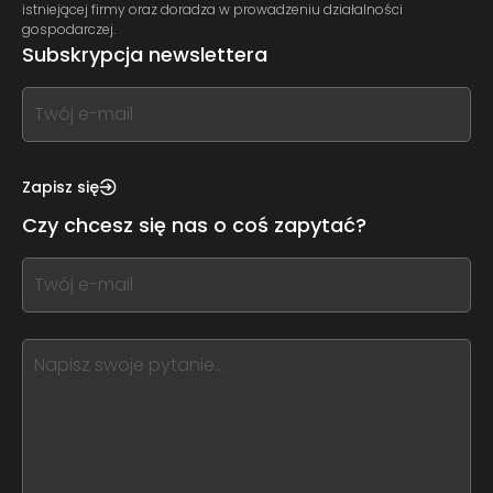
istniejącej firmy oraz doradza w prowadzeniu działalności
gospodarczej.
Subskrypcja newslettera
If
you
see
this,
Zapisz się
leave
Czy chcesz się nas o coś zapytać?
this
form
If
field
you
blank
see
this,
leave
this
form
field
blank