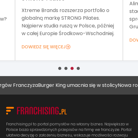
Ali
Xtreme Brands rozszerza portfolio o
sta
globalną markę STRONG Pilates.
ów?
spr
Najpierw studia ruszą w Polsce, później
Gru
w całej Europie Środkowo-Wschodniej.
DOW
DOWIEDZ SIĘ WIĘCEJ
nczyza
Burger King umacnia się w stolicy
Nowa rola placó
Franchising.pl to portal pomysłów na własny biznes. Największa w
Polsce baza sprawdzonych przepisów na firmę we franczyzie. Portal
ułatwia decyzję o założeniu biznesu, wskazuje możliwości rozwoju