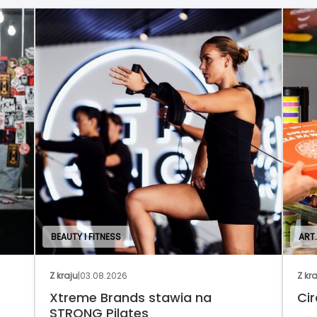
BEAUTY I FITNESS
ART
Z kraju
|
03.08.2026
Z kr
Xtreme Brands stawia na
Cir
STRONG Pilates