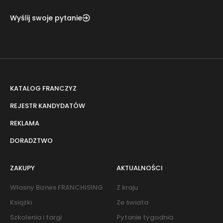
Wyślij swoje pytanie
KATALOG FRANCZYZ
REJESTR KANDYDATÓW
REKLAMA
DORADZTWO
ZAKUPY
AKTUALNOŚCI
Własny Biznes FRANCHISING
Z kraju
Książki
Ze świata
Szkolenia i targi
Pytanie tygodnia