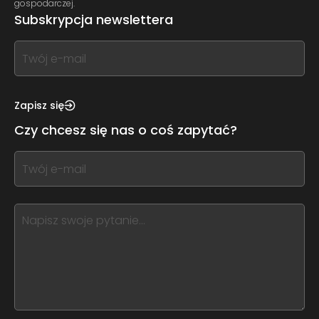
gospodarczej.
Subskrypcja newslettera
If
you
see
this,
Zapisz się
leave
Czy chcesz się nas o coś zapytać?
this
form
If
field
you
blank
see
this,
leave
this
form
field
blank