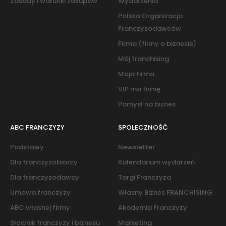
Zasady i warunki zakupów
Wydarzenia
Polska Organizacja
Franczyzodawców
Firma (filmy o biznesie)
Mój franchising
Moja firma
VIP ma firmę
Pomysł na biznes
ABC FRANCZYZY
SPOŁECZNOŚĆ
Podstawy
Newsletter
Dla franczyzobiorcy
Kalendarium wydarzeń
Dla franczyzodawcy
Targi Franczyza
Umowa franczyzy
Własny Biznes FRANCHISING
ABC własnej firmy
Akademia Franczyzy
Słownik franczyzy i biznesu
Marketing