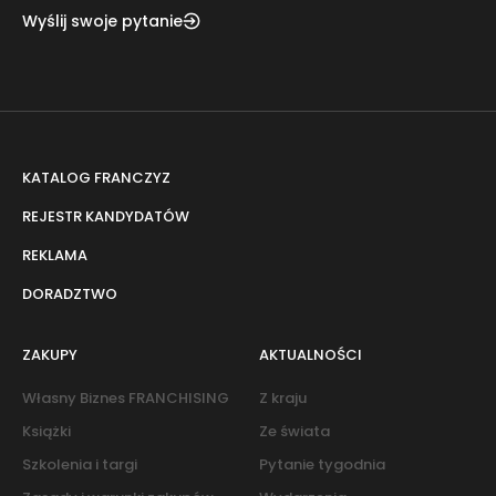
Wyślij swoje pytanie
KATALOG FRANCZYZ
REJESTR KANDYDATÓW
REKLAMA
DORADZTWO
ZAKUPY
AKTUALNOŚCI
Własny Biznes FRANCHISING
Z kraju
Książki
Ze świata
Szkolenia i targi
Pytanie tygodnia