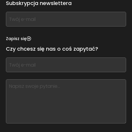
Subskrypcja newslettera
If
you
see
this,
Zapisz się
leave
Czy chcesz się nas o coś zapytać?
this
form
If
field
you
blank
see
this,
leave
this
form
field
blank