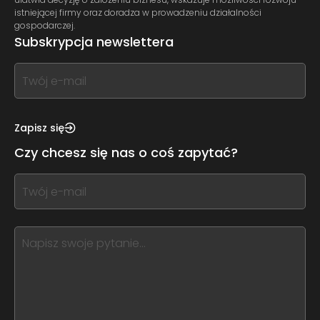
istniejącej firmy oraz doradza w prowadzeniu działalności
gospodarczej.
Subskrypcja newslettera
If
you
see
this,
Zapisz się
leave
Czy chcesz się nas o coś zapytać?
this
form
If
field
you
blank
see
this,
leave
this
form
field