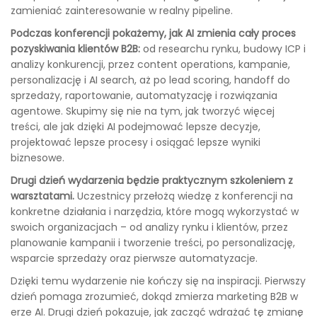
zamieniać zainteresowanie w realny pipeline.
Podczas konferencji pokażemy, jak AI zmienia cały proces
pozyskiwania klientów B2B:
od researchu rynku, budowy ICP i
analizy konkurencji, przez content operations, kampanie,
personalizację i AI search, aż po lead scoring, handoff do
sprzedaży, raportowanie, automatyzację i rozwiązania
agentowe. Skupimy się nie na tym, jak tworzyć więcej
treści, ale jak dzięki AI podejmować lepsze decyzje,
projektować lepsze procesy i osiągać lepsze wyniki
biznesowe.
Drugi dzień wydarzenia będzie praktycznym szkoleniem z
warsztatami.
Uczestnicy przełożą wiedzę z konferencji na
konkretne działania i narzędzia, które mogą wykorzystać w
swoich organizacjach – od analizy rynku i klientów, przez
planowanie kampanii i tworzenie treści, po personalizację,
wsparcie sprzedaży oraz pierwsze automatyzacje.
Dzięki temu wydarzenie nie kończy się na inspiracji. Pierwszy
dzień pomaga zrozumieć, dokąd zmierza marketing B2B w
erze AI. Drugi dzień pokazuje, jak zacząć wdrażać tę zmianę