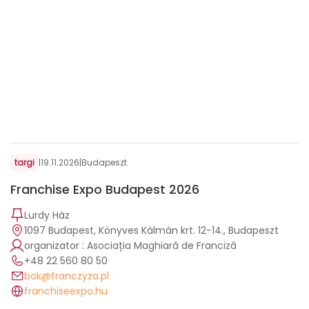
targi
|
19.11.2026
|
Budapeszt
Franchise Expo Budapest 2026
Lurdy Ház
1097 Budapest, Könyves Kálmán krt. 12-14., Budapeszt
organizator : Asociația Maghiară de Franciză
+48 22 560 80 50
bok@franczyza.pl
franchiseexpo.hu