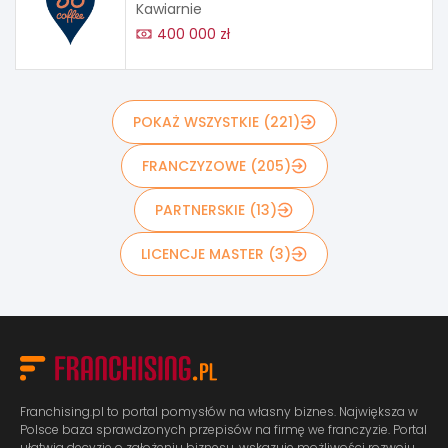
Kawiarnie
400 000 zł
POKAŻ WSZYSTKIE (221)
FRANCZYZOWE (205)
PARTNERSKIE (13)
LICENCJE MASTER (3)
Franchising.pl to portal pomysłów na własny biznes. Największa w
Polsce baza sprawdzonych przepisów na firmę we franczyzie. Portal
ułatwia decyzję o założeniu biznesu, wskazuje możliwości rozwoju