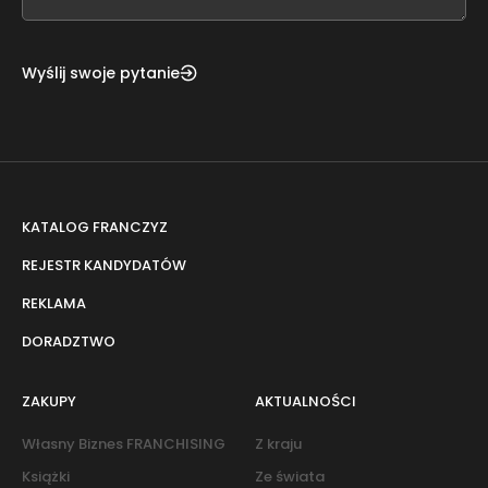
blank
Wyślij swoje pytanie
KATALOG FRANCZYZ
REJESTR KANDYDATÓW
REKLAMA
DORADZTWO
ZAKUPY
AKTUALNOŚCI
Własny Biznes FRANCHISING
Z kraju
Książki
Ze świata