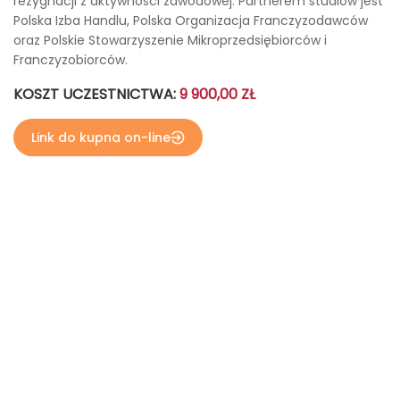
rezygnacji z aktywności zawodowej. Partnerem studiów jest
Polska Izba Handlu, Polska Organizacja Franczyzodawców
oraz Polskie Stowarzyszenie Mikroprzedsiębiorców i
Franczyzobiorców.
KOSZT UCZESTNICTWA:
9 900,00 ZŁ
Link do kupna on-line
więcej zdjęć w galerii