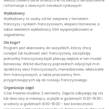
wiedza zawiera dane analityczne na bieżąco aktualizowane
i informacje o obecnych trendach rynkowych.
Wykładowcy
Wykładowcy to osoby od lat związane z tematem
franczyzy i rynkiem franczyzowym, eksperci biznesowi, a
także wieloletni wykładowcy SGH wyspecjalizowani w
zagadnieniu.
Dla kogo?
Program jest skierowany do wszystkich, którzy chcą
rozwijać lub budować sieć franczyzową, zarządzają
jednostką franczyzową bądź planują wejście w ten model
biznesowy. Wśród słuchaczy poprzednich edycji byli m.in.
dyrektorzy sieci franczyzowych, menedżerowie, właściciele
firm franczyzowych, a także pracownicy firm
przygotowujących się do rozwoju franczyzowego.
Organizacja zajęć
Czas trwania studiów: 2 semestry. Zajęcia odbywają się raz
lub dwa razy w miesiącu, w piątki w godzinach 13:30–19:30 i
w soboty w godzinach 8:00–16:00 - bez konieczności