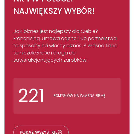
NAJWIĘKSZY WYBÓR!
Jaki biznes jest najlepszy dla Ciebie?
Franchising, umowa agencji lub partnerstwa
to sposoby na własny biznes. A własna firma
to niezależność i droga do
satysfakcjonujących zarobków.
221
POMYSŁÓW NA WŁASNĄ FIRMĘ
POKAŻ WSZYSTKIE