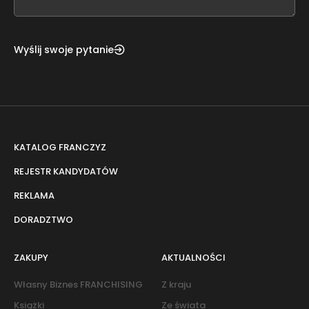
blank
Wyślij swoje pytanie
KATALOG FRANCZYZ
REJESTR KANDYDATÓW
REKLAMA
DORADZTWO
ZAKUPY
AKTUALNOŚCI
Własny Biznes FRANCHISING
Z kraju
Książki
Ze świata