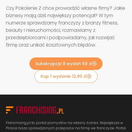
Czy Pokolenie Z chce prowadzić własne firmy? Jakie
biznesy mają dziś największy potencjał? W tym
numerze sprawdzamy franczyzy z branży fitness,
beauty i nieruchomości, rozmawiamy z
przedsiębiorcami i podpowiadamy, jak rozwijać
firmę oraz unikać kosztownych błędów.
Subskrypcja 8 wydań 59 zł
Kup 1 wydanie 12,90 zł
Franchising.pl to portal pomysłów na własny biznes. Największa w
Polsce baza sprawdzonych przepisów na firmę we franczyzie. Portal