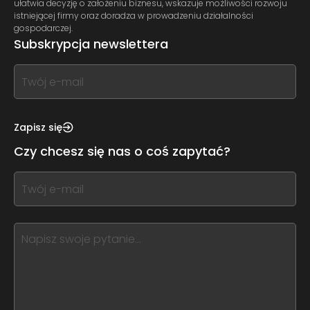
ułatwia decyzję o założeniu biznesu, wskazuje możliwości rozwoju
istniejącej firmy oraz doradza w prowadzeniu działalności
gospodarczej.
Subskrypcja newslettera
If
you
see
this,
Zapisz się
leave
Czy chcesz się nas o coś zapytać?
this
form
If
field
you
blank
see
this,
leave
this
form
field