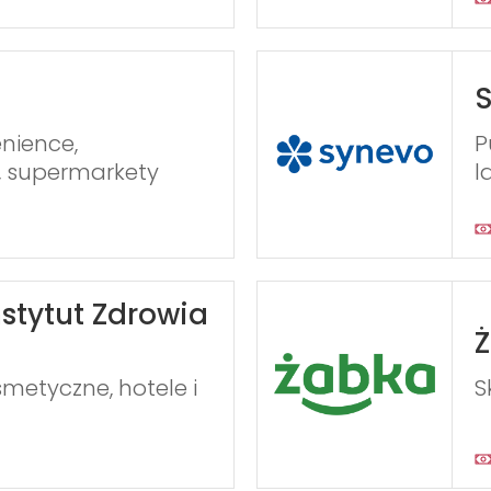
S
nience,
P
, supermarkety
l
stytut Zdrowia
metyczne, hotele i
S