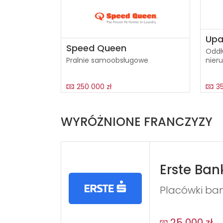
Upa
Speed Queen
Oddł
Pralnie samoobsługowe
nier
250 000 zł
35
WYRÓŻNIONE FRANCZYZY
Erste Ban
Placówki ba
25 000 zł