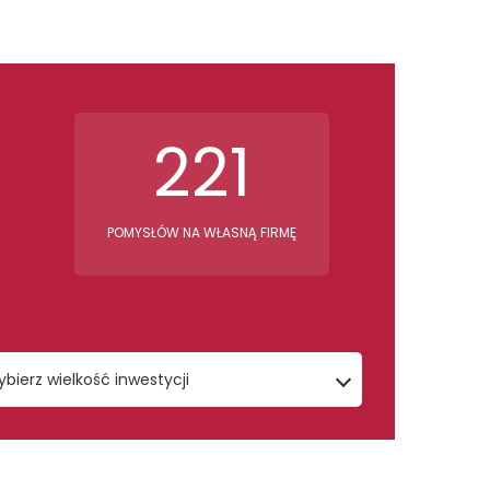
221
POMYSŁÓW NA WŁASNĄ FIRMĘ
bierz wielkość inwestycji