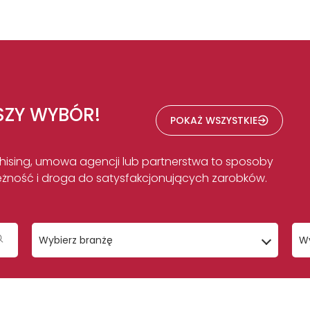
SZY WYBÓR!
POKAŻ WSZYSTKIE
anchising, umowa agencji lub partnerstwa to sposoby
leżność i droga do satysfakcjonujących zarobków.
Wybierz branżę
Wy