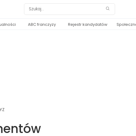
ualności
ABC franczyzy
Rejestr kandydatów
Społeczn
YZ
mentów