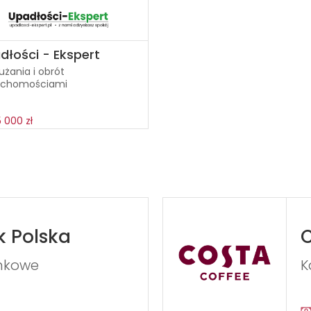
dłości - Ekspert
użania i obrót
uchomościami
 000 zł
k Polska
C
nkowe
K