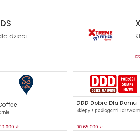
iDS
X
la dzieci
K
DDD Dobre Dla Domu
Coffee
Sklepy z podłogami i drzwiam
arnie
00 000 zł
65 000 zł