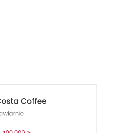
osta Coffee
awiarnie
400 000 zł