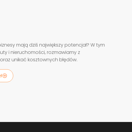
biznesy mają dziś największy potencjał? W tym
uty i nieruchomości, rozmawiamy z
ę oraz unikać kosztownych błędów.
zł