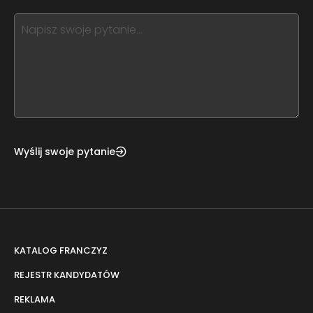
blank
see
this,
leave
this
form
field
blank
Wyślij swoje pytanie
KATALOG FRANCZYZ
REJESTR KANDYDATÓW
REKLAMA