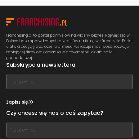
Franchising.pl to portal pomysłów na własny biznes. Największa w
Polsce baza sprawdzonych przepisów na firmę we franczyzie. Portal
ułatwia decyzję o założeniu biznesu, wskazuje możliwości rozwoju
istniejącej firmy oraz doradza w prowadzeniu działalności
gospodarczej.
Subskrypcja newslettera
If
you
see
this,
Zapisz się
leave
Czy chcesz się nas o coś zapytać?
this
form
If
field
you