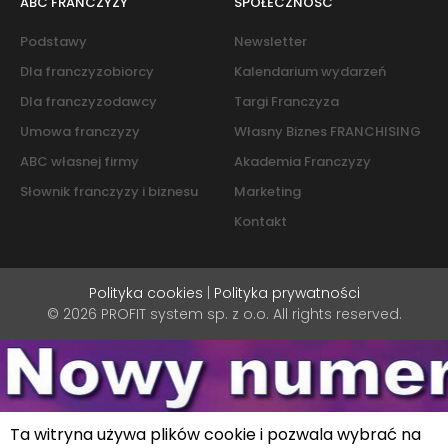
ABC FRANCZYZY
SPOŁECZNOŚĆ
Podstawy
Newsletter
Dla franczyzobiorcy
Kalendarium wydarzeń
Dla franczyzodawcy
Targi Franczyza
Umowa franczyzy
Własny Biznes FRANCHISING
ABC własnej firmy
Akademia Franczyzy
Słownik franczyzy i biznesu
Marketing
Kontakt
Polityka cookies
|
Polityka prywatności
© 2026 PROFIT system sp. z o.o. All rights reserved.
Ta witryna używa plików cookie i pozwala wybrać na