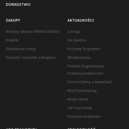
DORADZTWO
ZAKUPY
AKTUALNOŚCI
Własny Biznes FRANCHISING
Z kraju
Książki
Ze świata
Szkolenia i targi
Pytanie tygodnia
Zasady i warunki zakupów
Wydarzenia
Polska Organizacja
Franczyzodawców
Firma (filmy o biznesie)
Mój franchising
Moja firma
VIP ma firmę
Pomysł na biznes