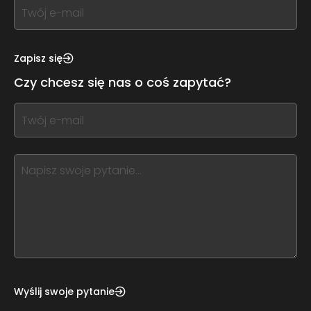
If
you
see
this,
Zapisz się
leave
Czy chcesz się nas o coś zapytać?
this
form
If
field
you
blank
see
this,
leave
this
form
field
blank
Wyślij swoje pytanie