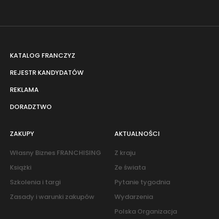
KATALOG FRANCZYZ
REJESTR KANDYDATÓW
REKLAMA
DORADZTWO
ZAKUPY
AKTUALNOŚCI
Własny Biznes FRANCHISING
Z kraju
Książki
Ze świata
Szkolenia i targi
Pytanie tygodnia
Zasady i warunki zakupów
Wydarzenia
Polska Organizacja