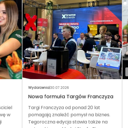
BEAU
Wydarzenia
|
30.07.2026
Z kr
Nowa formuła Targów Franczyza
Męs
el
Targi Franczyza od ponad 20 lat
Gen
 w
pomagają znaleźć pomysł na biznes.
prz
Tegoroczna edycja stawia także na
prz