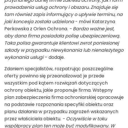
przyznanego danej firmie zakresu ochrony, jak i form
prowadzenia usług ochrony i obszaru. Znajduje się
tam również zapis informujący o upływie terminu, na
jaki koncesja została udzielona
- mówi Katarzyna
Perkowska z Orlen Ochrona.
- Bardzo ważne jest,
aby dana firma posiadała polisę ubezpieczeniową.
Taka polisa gwarantuje klientowi zwrot poniesionej
szkody w przypadku niewykonania lub nienależytego
wykonania usługi
– dodaje.
Zdaniem specjalistów, rozpatrując poszczególne
oferty powinno się przeanalizować je przede
wszystkim pod kątem rozwiązań dotyczących
ochrony obiektu, jakie proponuje firma. Wstępny
plan zabezpieczenia firma ochroniarskiej opracowuje
na podstawie rozpoznania specyfiki obiektu oraz
planu działania w przypadku zagrożeń wskazanych
przez właściciela obiektu.
- Oczywiście w toku
współpracy plan ten może być modyfikowany. W