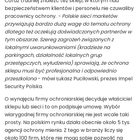
Coraz trudniej znaleźć też sklep, w którym nad
bezpieczeństwem klientów i personelu nie czuwaliby
pracownicy ochrony.
- Polskie sieci marketów
przywiązują bardzo dużą wagę do tematu ochrony
dlatego też oczekują doświadczonych partnerów w
tym obszarze. Szereg zagrożeń związanych z
lokalnymi uwarunkowaniami (kradzieże na
parkingach, działalność lokalnych grup
przestępczych, wyłudzenia) sprawiają, że ochrona
sklepu musi być profesjonalna i odpowiednio
przeszkolona
- mówi Łukasz Puciłowski, prezes Impel
Security Polska.
O wynajęciu firmy ochroniarskiej decyduje właściciel
sklepu lub sieci i to on podpisuje umowę. Wybór
wiarygodnej firmy ochroniarskiej nie jest wcale taki
prosty. Na polskim rynku działa obecnie około 5 tys.
agencji ochrony mienia. Z tego w branży liczy się
około 100 firm, które nie mogą sobie pozwolić na