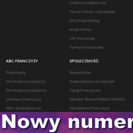
Franczyzodawców
Firma (filmy o biznesie)
Mój franchising
Moja firma
VIP ma firmę
Pomysł na biznes
ABC FRANCZYZY
SPOŁECZNOŚĆ
Podstawy
Newsletter
Dla franczyzobiorcy
Kalendarium wydarzeń
Dla franczyzodawcy
Targi Franczyza
Umowa franczyzy
Własny Biznes FRANCHISING
ABC własnej firmy
Akademia Franczyzy
Słownik franczyzy i biznesu
Marketing
Kontakt