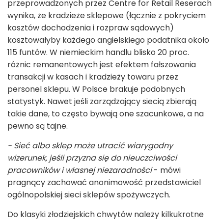
przeprowadzonych przez Centre for Retail Reserach
wynika, że kradzieże sklepowe (łącznie z pokryciem
kosztów dochodzenia i rozpraw sądowych)
kosztowałyby każdego angielskiego podatnika około
115 funtów. W niemieckim handlu blisko 20 proc.
różnic remanentowych jest efektem fałszowania
transakcji w kasach i kradzieży towaru przez
personel sklepu. W Polsce brakuje podobnych
statystyk. Nawet jeśli zarządzający siecią zbierają
takie dane, to często bywają one szacunkowe, a na
pewno są tajne.
- Sieć albo sklep może utracić wiarygodny
wizerunek, jeśli przyzna się do nieuczciwości
pracowników i własnej niezaradności
- mówi
pragnący zachować anonimowość przedstawiciel
ogólnopolskiej sieci sklepów spożywczych.
Do klasyki złodziejskich chwytów należy kilkukrotne