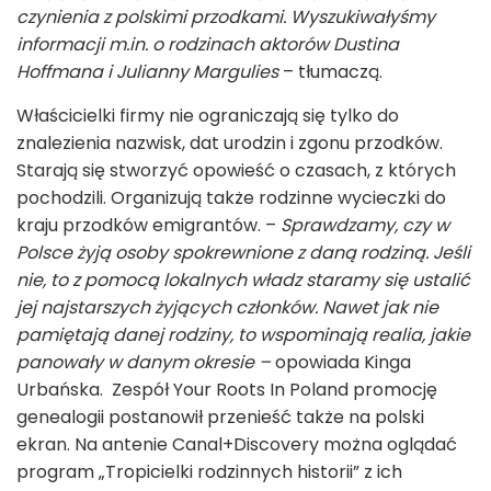
czynienia z polskimi przodkami. Wyszukiwałyśmy
informacji m.in. o rodzinach aktorów Dustina
Hoffmana i Julianny Margulies
– tłumaczą.
Właścicielki firmy nie ograniczają się tylko do
znalezienia nazwisk, dat urodzin i zgonu przodków.
Starają się stworzyć opowieść o czasach, z których
pochodzili. Organizują także rodzinne wycieczki do
kraju przodków emigrantów. –
Sprawdzamy, czy w
Polsce żyją osoby spokrewnione z daną rodziną. Jeśli
nie, to z pomocą lokalnych władz staramy się ustalić
jej najstarszych żyjących członków. Nawet jak nie
pamiętają danej rodziny, to wspominają realia, jakie
panowały w danym okresie –
opowiada Kinga
Urbańska. Zespół Your Roots In Poland promocję
genealogii postanowił przenieść także na polski
ekran. Na antenie Canal+Discovery można oglądać
program „Tropicielki rodzinnych historii” z ich