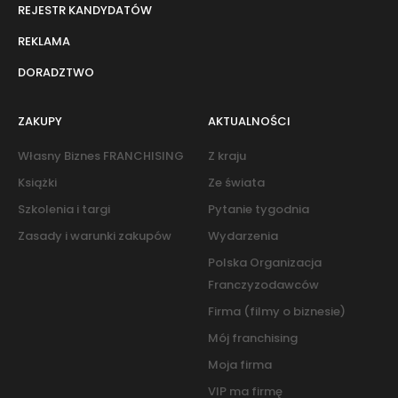
REJESTR KANDYDATÓW
REKLAMA
DORADZTWO
ZAKUPY
AKTUALNOŚCI
Własny Biznes FRANCHISING
Z kraju
Książki
Ze świata
Szkolenia i targi
Pytanie tygodnia
Zasady i warunki zakupów
Wydarzenia
Polska Organizacja
Franczyzodawców
Firma (filmy o biznesie)
Mój franchising
Moja firma
VIP ma firmę