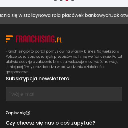
w stolicy
Nowa rola placówek bankowych
Jak otworzyć ga
Franchising.pl to portal pomysłów na własny biznes. Największa w
Polsce baza sprawdzonych przepisów na firmę we franczyzie. Portal
ułatwia decyzję o założeniu biznesu, wskazuje możliwości rozwoju
istniejącej firmy oraz doradza w prowadzeniu działalności
gospodarczej.
Subskrypcja newslettera
If
you
see
this,
Zapisz się
leave
Czy chcesz się nas o coś zapytać?
this