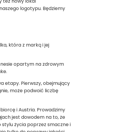
y też nowy lokal
o naszego logotypu. Będziemy
a, która z marką i jej
iznesie opartym na zdrowym
ake.
wa etapy. Pierwszy, obejmujący
ągnie, może podwoić liczbę
biorcę i Austria. Prowadzimy
rajach jest dowodem na to, że
go stylu życia poprzez smaczne i
ie tylko do poprawy jakości