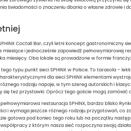
enia świadomości o znaczeniu dbania o własne zdrowie i d
etniej
PHINX Coctail Bar, czyli letni koncept gastronomiczny siec
e miesiące i jednocześnie zapowiedź pełnowymiarowej res
lka miesięcy. Oba lokale są prowadzone w formie franczy
 tego typu punkt sieci SPHINX w Polsce. To tarasola – le
 z charakterystycznymi dla sieci SPHINX elementami wystroj
różnego rodzaju napoje, w tym szereg autorskich i klasyc
ły się też przystawki. Oprócz tego goście mogą zamówić de
pełnowymiarowa restauracja SPHINX, bardzo blisko Rynku –
ości i wymaga jeszcze różnego rodzaju przygotowań, co zaj
zie gotowa pod koniec tego roku lub na początku następn
półpracy z którym nasza sieć rozpoczyna swoją działaln