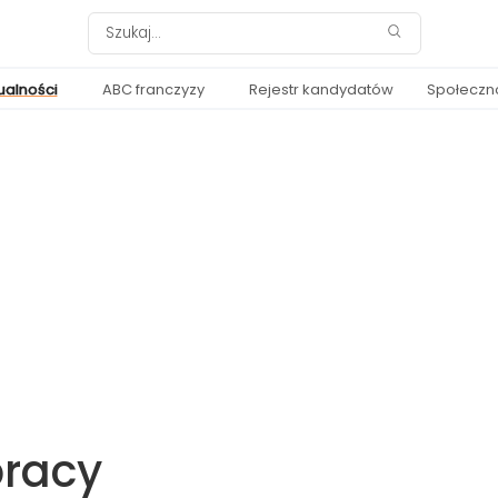
ualności
ABC franczyzy
Rejestr kandydatów
Społeczn
pracy