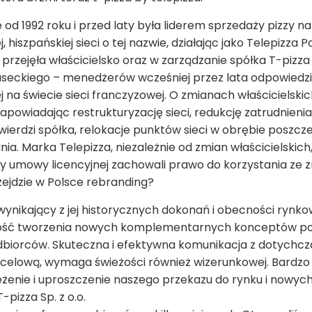
od 1992 roku i przed laty była liderem sprzedaży pizzy na
 hiszpańskiej sieci o tej nazwie, działając jako Telepizza P
przejęła właścicielsko oraz w zarządzanie spółka T-pizza 
Piaseckiego – menedżerów wcześniej przez lata odpowiedz
j na świecie sieci franczyzowej. O zmianach właścicielsk
apowiadając restrukturyzację sieci, redukcję zatrudnieni
erdzi spółka, relokacje punktów sieci w obrębie poszczeg
ania. Marka Telepizza, niezależnie od zmian właścicielski
cy umowy licencyjnej zachowali prawo do korzystania ze 
rzejdzie w Polsce rebranding?
nikający z jej historycznych dokonań i obecności rynkowe
wość tworzenia nowych komplementarnych konceptów po
ej odbiorców. Skuteczna i efektywna komunikacja z dotych
ocelową, wymaga świeżości również wizerunkowej. Bardzo
żenie i uproszczenie naszego przekazu do rynku i nowych 
-pizza Sp. z o.o.