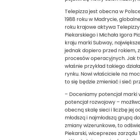
Telepizza jest obecna w Polsce 
1988 roku w Madrycie, globalnej,
roku krajowe aktywa Telepizzy 
Piekarskiego i Michała Igora 
kraju marki Subway, największe
jednak dopiero przed rokiem, z
procesów operacyjnych. Jak twi
właśnie przykład takiego dział
rynku. Nowi właściciele na mo
to się będzie zmieniać i sieć p
– Doceniamy potencjał marki wy
potencjał rozwojowy – możli
obecną skalę sieci i liczbę j
młodszą i najmłodszą grupą d
zmiany wizerunkowe, to odświe
Piekarski, wiceprezes zarządu T