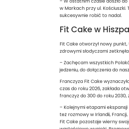
– W ostatnim czasie doszło do
w Markach przy ul. Kościuszki
sukcesywnie robić to nadal.
Fit Cake w Hiszpa
Fit Cake otworzył nowy punkt, 
zdrowymi słodyczami zetknęła 
– Zachęcam wszystkich Polakó
jedzeniu, do dołączenia do nas
Franczyza Fit Cake wyznaczyła
czas do roku 2026, zakłada otw
franczyz do 300 do roku 2030,
– Kolejnymi etapami ekspansji
też rozmowy w Irlandii, Francji
Fit Cake pozostaje wierny swoje
wartościowe wypieki. Promowan