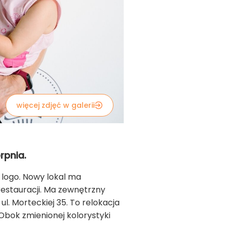
więcej zdjęć w galerii
rpnia.
 logo. Nowy lokal ma
restauracji. Ma zewnętrzny
ul. Morteckiej 35. To relokacja
Obok zmienionej kolorystyki