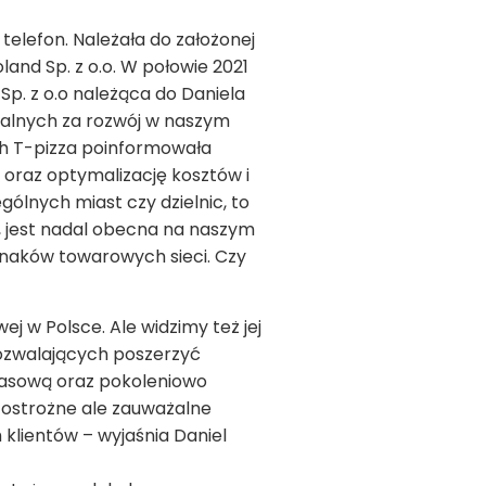
 telefon. Należała do założonej
oland Sp. z o.o. W połowie 2021
Sp. z o.o należąca do Daniela
ialnych za rozwój w naszym
ich T-pizza poinformowała
a oraz optymalizację kosztów i
ólnych miast czy dzielnic, to
ch, jest nadal obecna na naszym
znaków towarowych sieci. Czy
j w Polsce. Ale widzimy też jej
zwalających poszerzyć
czasową oraz pokoleniowo
 ostrożne ale zauważalne
klientów – wyjaśnia Daniel