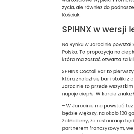
życia, ale również do podnosz
Kościuk.
SPIHNX w wersji l
Na Rynku w Jarocinie powstał S
Polska. To propozycja na ciepł
która ma zostać otwarta za ki
SPHINX Coctail Bar to pierwszy
którą znalazł się bar i stoliki
Jarocinie to przede wszystkim 
napoje ciepłe. W karcie znalaz
– W Jarocinie ma powstać też 
będzie większy, na około 120 g
Zakładamy, że restauracja będ
partnerem franczyzowym, we ws