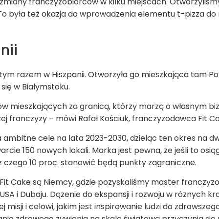
 zmiany franczyzobiorców w kilku miejscach. Otworzyliśm
. To była też okazja do wprowadzenia elementu t-pizza d
nii
tym razem w Hiszpanii. Otworzyła go mieszkająca tam Polk
się w Białymstoku.
w mieszkających za granicą, którzy marzą o własnym b
zej franczyzy – mówi Rafał Kościuk, franczyzodawca Fit C
 ambitne cele na lata 2023-2030, dzieląc ten okres na d
arcie 150 nowych lokali. Marka jest pewna, że jeśli to osi
 z czego 10 proc. stanowić będą punkty zagraniczne.
 Fit Cake są Niemcy, gdzie pozyskaliśmy master franczyzo
, USA i Dubaju. Dążenie do ekspansji i rozwoju w różnych k
j misji i celowi, jakim jest inspirowanie ludzi do zdrowsze
ie zdrowego żywienia na skalę światową przyczynia się n