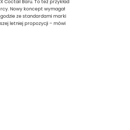
 Coctail Baru. To też przykład
iorcy. Nowy koncept wymagał
 zgodzie ze standardami marki
szej letniej propozycji – mówi