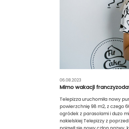
06.08.2023
Mimo wakacji franczyzodawc
Telepizza uruchomiła nowy pun
powierzchnię 98 m
2
, z czego 
ogródek z parasolami i dużo mie
nakielskiej Telepizzy z poprze
pojawił się nowy człon nazwy, k