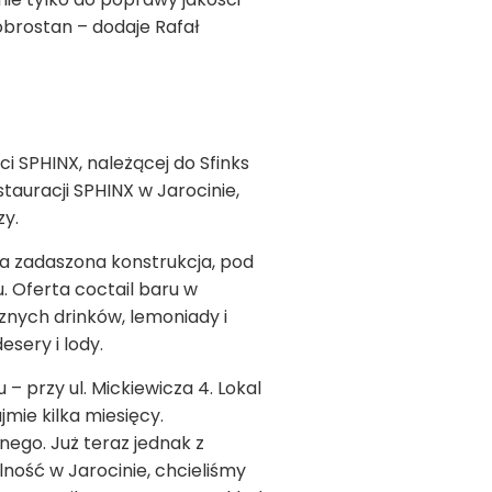
obrostan – dodaje Rafał
i SPHINX, należącej do Sfinks
tauracji SPHINX w Jarocinie,
zy.
kka zadaszona konstrukcja, pod
u. Oferta coctail baru w
znych drinków, lemoniady i
sery i lody.
 przy ul. Mickiewicza 4. Lokal
mie kilka miesięcy.
ego. Już teraz jednak z
ość w Jarocinie, chcieliśmy