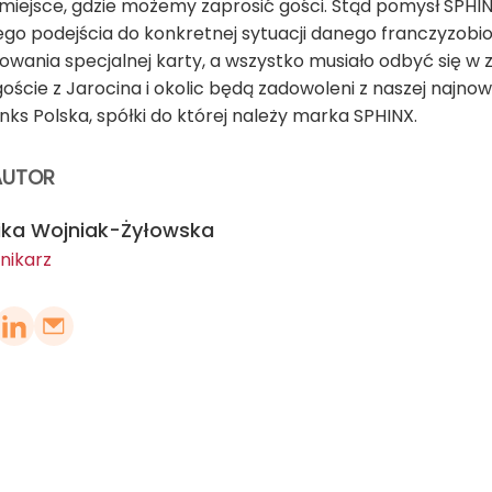
iejsce, gdzie możemy zaprosić gości. Stąd pomysł SPHINX
ego podejścia do konkretnej sytuacji danego franczyzob
owania specjalnej karty, a wszystko musiało odbyć się w
oście z Jarocina i okolic będą zadowoleni z naszej najnow
ks Polska, spółki do której należy marka SPHINX.
AUTOR
ika Wojniak-Żyłowska
nikarz