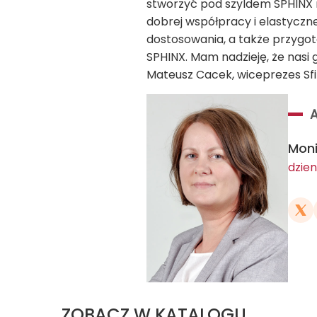
stworzyć pod szyldem SPHINX m
dobrej współpracy i elastyczn
dostosowania, a także przygot
SPHINX. Mam nadzieję, że nasi g
Mateusz Cacek, wiceprezes Sfin
Mon
dzien
ZOBACZ W KATALOGU