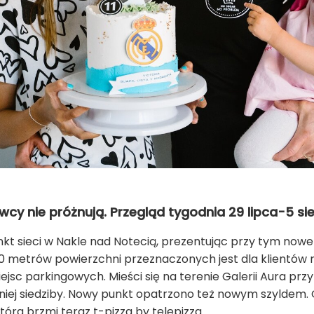
y nie próżnują. Przegląd tygodnia 29 lipca-5 sie
kt sieci w Nakle nad Notecią, prezentując przy tym nowe
60 metrów powierzchni przeznaczonych jest dla klientów 
jsc parkingowych. Mieści się na terenie Galerii Aura przy 
dniej siedziby. Nowy punkt opatrzono też nowym szyldem. 
tóra brzmi teraz t-pizza by telepizza.